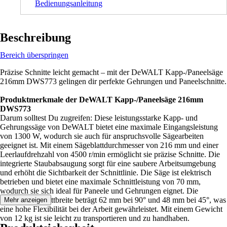
Bedienungsanleitung
Beschreibung
Bereich überspringen
Präzise Schnitte leicht gemacht – mit der DeWALT Kapp-/Paneelsäge
216mm DWS773 gelingen dir perfekte Gehrungen und Paneelschnitte.
Produktmerkmale der DeWALT Kapp-/Paneelsäge 216mm
DWS773
Darum solltest Du zugreifen: Diese leistungsstarke Kapp- und
Gehrungssäge von DeWALT bietet eine maximale Eingangsleistung
von 1300 W, wodurch sie auch für anspruchsvolle Sägearbeiten
geeignet ist. Mit einem Sägeblattdurchmesser von 216 mm und einer
Leerlaufdrehzahl von 4500 r/min ermöglicht sie präzise Schnitte. Die
integrierte Staubabsaugung sorgt für eine saubere Arbeitsumgebung
und erhöht die Sichtbarkeit der Schnittlinie. Die Säge ist elektrisch
betrieben und bietet eine maximale Schnittleistung von 70 mm,
wodurch sie sich ideal für Paneele und Gehrungen eignet. Die
maximale Schnittbreite beträgt 62 mm bei 90° und 48 mm bei 45°, was
Mehr anzeigen
eine hohe Flexibilität bei der Arbeit gewährleistet. Mit einem Gewicht
von 12 kg ist sie leicht zu transportieren und zu handhaben.