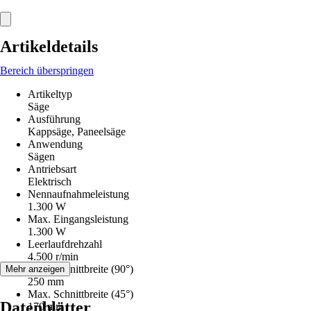
Artikeldetails
Bereich überspringen
Artikeltyp
Säge
Ausführung
Kappsäge, Paneelsäge
Anwendung
Sägen
Antriebsart
Elektrisch
Nennaufnahmeleistung
1.300 W
Max. Eingangsleistung
1.300 W
Leerlaufdrehzahl
4.500 r/min
Max. Schnittbreite (90°)
Mehr anzeigen
250 mm
Max. Schnittbreite (45°)
Datenblätter
170 mm