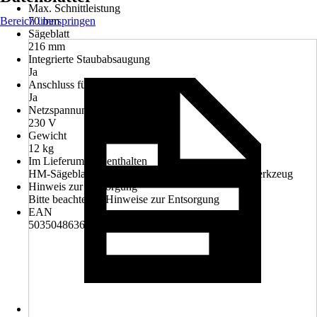
Max. Schnittleistung
Bereich überspringen
70 mm
Sägeblatt
216 mm
Integrierte Staubabsaugung
Ja
Anschluss für Staubabsaugung
Ja
Netzspannung
230 V
Gewicht
12 kg
Im Lieferumfang enthalten
HM-Sägeblatt Z24, Werkstückklemmer, Montagewerkzeug
Hinweis zur Entsorgung
Bitte beachte die Hinweise zur Entsorgung
EAN
5035048636237