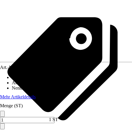
Art.-Nr.
6123491
Netzspannung
:
230 V
Antriebsart
:
Elektrisch
Nennaufnahmeleistung
:
1.300 W
Mehr Artikeldetails
Menge (ST)
1 ST