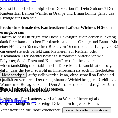
Suchst Du nach einer originellen Dekoration für Dein Zuhause? Der
Kantensitzer Lafiora Wichtel in Orange und Braun könnte genau das
Richtige für Dich sein.
Produktmerkmale des Kantensitzers Lafiora Wichtels H 56 cm
orange/braun
Darum solltest Du zugreifen: Diese Dekofigur ist ein echter Blickfang
dank ihrer harmonischen Farbkombination aus Orange und Braun. Mit
einer Höhe von 56 cm, einer Breite von 16 cm und einer Länge von 32
cm eignet sie sich perfekt zum Platzieren auf Regalen oder
Tischkanten. Der Wichtel besteht aus robusten Materialien wie
Polyester, Sand, Eisen und Kunststoff, was ihn besonders
widerstandsfähig und stabil macht. Diese Materialkombination sorgt
dafür, dass die Figur sowohl im Innenbereich als auch in geschützten
Außenbereichen aufgestellt werden kann, ohne schnell an Farbe und
Mehr anzeigen
Qualität zu verlieren. Der orange-braune Wichtel bringt ein Gefühl von
Wärme und Behaglichkeit in Dein Zuhause und kann das ganze Jahr
Produktsicherheit
über als dekoratives Highlight bleiben.
Festgezurrt: Der Kantensitzer Lafiora Wichtel überzeugt als
Bereich überspringen
strapazierfähige und vielseitige Dekoration für jeden Raum.
Verantwortlich für Produktsicherheit:
.
Siehe Herstellerinformationen