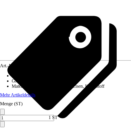
Art.-Nr.
12323969
Artikeltyp
:
Dekofigur
Grundfarbe
:
Orange, Braun
Material
:
Polyester (PES), Sand, Eisen, Kunststoff
Mehr Artikeldetails
Menge (ST)
1 ST