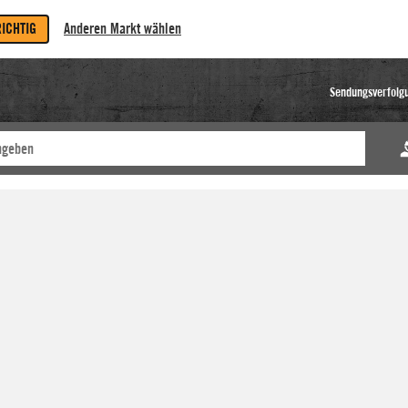
RICHTIG
Anderen Markt wählen
Sendungsverfolg