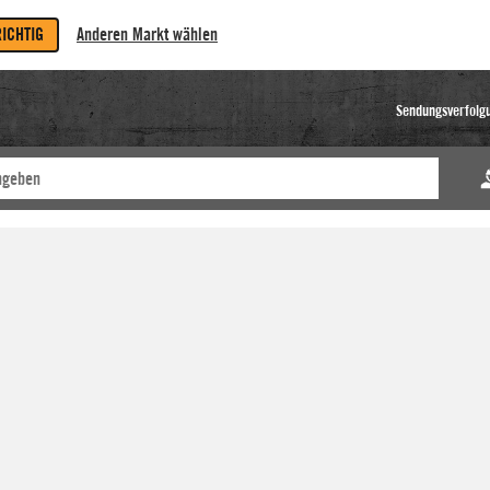
RICHTIG
Anderen Markt wählen
Sendungsverfolg