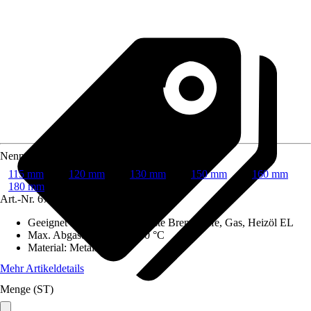
Nenndurchmesser
115 mm
120 mm
130 mm
150 mm
160 mm
180 mm
Art.-Nr.
6795902
Geeignet für Brennstoffe
:
Feste Brennstoffe, Gas, Heizöl EL
Max. Abgastemperatur
:
600 °C
Material
:
Metall
Mehr Artikeldetails
Menge (ST)