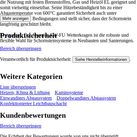
die Nutzung mit festen Brennstoffen, Gas und Heizöl EL geeignet und
somit vielseitig einsetzbar. Seine Hitzebeständigkeit bis zu einer
Abgastemperatur von 600°C garantiert Sicherheit auch unter
anspruchsvollen Bedingungen und stellt sicher, dass der Schornstein
Mehr anzeigen
langfristig geschützt bleibt.
Produktsicherheit
Festgezurrt: Der Jeremias EW-FU Wetterkragen ist die robuste und
flexible Wahl für Schornsteinsysteme in Neubauten und Sanierungen.
Bereich überspringen
Verantwortlich für Produktsicherheit:
.
Siehe Herstellerinformationen
Weitere Kategorien
Liste überspringen
Heizen, Klima & Lüftung
Kaminsysteme
Einwandiges Abgassystem
Doppelwandiges Abgassystem
Konfektionierter Leichtbauschacht
Kundenbewertungen
Bereich überspringen
Die Echtheit der Bewertungen wurde von uns nicht überprüft.