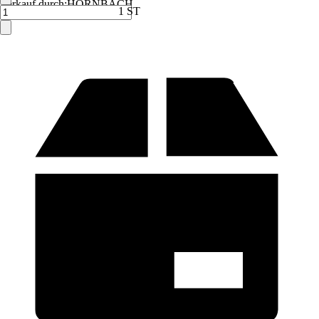
Verkauf durch:
HORNBACH
1 ST