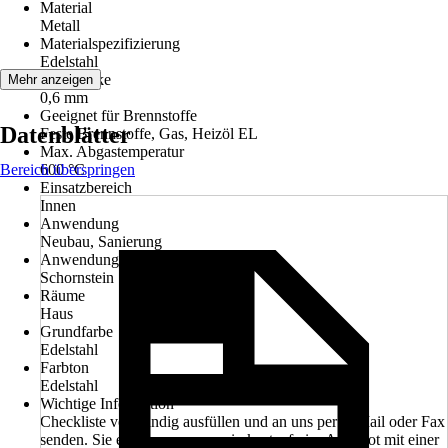
Material
Metall
Materialspezifizierung
Edelstahl
Blechdicke
Mehr anzeigen
0,6 mm
Geeignet für Brennstoffe
Datenblätter
Feste Brennstoffe, Gas, Heizöl EL
Max. Abgastemperatur
Bereich überspringen
600 °C
Einsatzbereich
Innen
Anwendung
Neubau, Sanierung
Anwendungsbereich
Schornstein
Räume
Haus
Grundfarbe
Edelstahl
Farbton
Edelstahl
Wichtige Information
Checkliste vollständig ausfüllen und an uns per E-Mail oder Fax
senden. Sie erhalten von uns ein kostenfreies Angebot mit einer