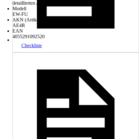
detaillierten Auflistung aller benötigten Teile
Modell
EW-FU
AKN (Artikelkurznummer)
AE4R
EAN
4055291092520
Checkliste