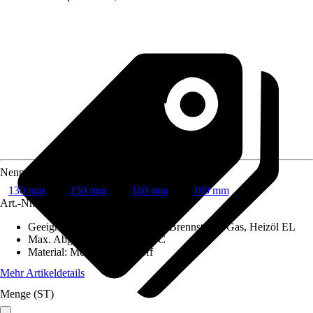
Nenndurchmesser
130 mm
150 mm
160 mm
180 mm
Art.-Nr.
6742460
Geeignet für Brennstoffe
:
Feste Brennstoffe, Gas, Heizöl EL
Max. Abgastemperatur
:
600 °C
Material
:
Metall, Dämmstoff
Mehr Artikeldetails
Menge (ST)