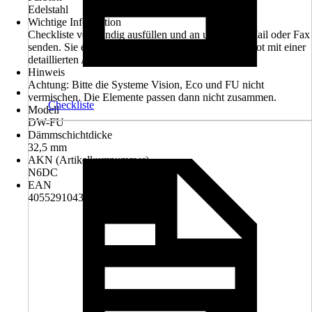
Edelstahl
Wichtige Information
Checkliste vollständig ausfüllen und an uns per E-Mail oder Fax
senden. Sie erhalten von uns ein kostenfreies Angebot mit einer
detaillierten Auflistung aller benötigten Teile
Hinweis
Achtung: Bitte die Systeme Vision, Eco und FU nicht
vermischen. Die Elemente passen dann nicht zusammen.
Checkliste
Modell
DW-FU
Dämmschichtdicke
32,5 mm
AKN (Artikelkurznummer)
N6DC
EAN
4055291043249