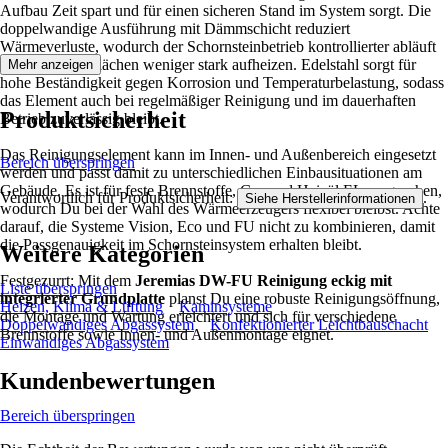
Aufbau Zeit spart und für einen sicheren Stand im System sorgt. Die
doppelwandige Ausführung mit Dämmschicht reduziert
Wärmeverluste, wodurch der Schornsteinbetrieb kontrollierter abläuft
und die Außenflächen weniger stark aufheizen. Edelstahl sorgt für
Mehr anzeigen
hohe Beständigkeit gegen Korrosion und Temperaturbelastung, sodass
das Element auch bei regelmäßiger Reinigung und im dauerhaften
Produktsicherheit
Betrieb zuverlässig bleibt.
Das Reinigungselement kann im Innen- und Außenbereich eingesetzt
Bereich überspringen
werden und passt damit zu unterschiedlichen Einbausituationen am
Gebäude. Es ist für feste Brennstoffe, Gas und Heizöl EL vorgesehen,
Verantwortlich für Produktsicherheit:
.
Siehe Herstellerinformationen
wodurch Du bei der Wahl des Wärmeerzeugers flexibel bleibst. Achte
darauf, die Systeme Vision, Eco und FU nicht zu kombinieren, damit
die Passgenauigkeit im Schornsteinsystem erhalten bleibt.
Weitere Kategorien
Festgezurrt: Mit dem
Jeremias DW-FU Reinigung eckig mit
Liste überspringen
integrierter Grundplatte
planst Du eine robuste Reinigungsöffnung,
Heizen, Klima & Lüftung
Kaminsysteme
die Montage und Wartung erleichtert und sich für verschiedene
Doppelwandiges Abgassystem
Konfektionierter Leichtbauschacht
Brennstoffe sowie Innen- und Außenmontage eignet.
Einwandiges Abgassystem
Kundenbewertungen
Bereich überspringen