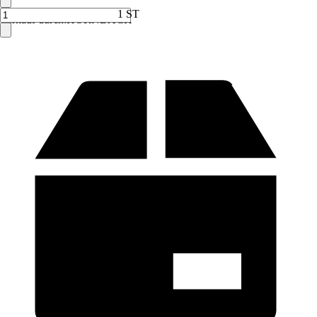
1 ST
Verkauf durch:
HORNBACH