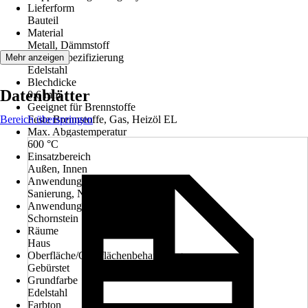
Lieferform
Bauteil
Material
Metall, Dämmstoff
Materialspezifizierung
Mehr anzeigen
Edelstahl
Blechdicke
Datenblätter
0,6 mm
Geeignet für Brennstoffe
Bereich überspringen
Feste Brennstoffe, Gas, Heizöl EL
Max. Abgastemperatur
600 °C
Einsatzbereich
Außen, Innen
Anwendung
Sanierung, Neubau
Anwendungsbereich
Schornstein
Räume
Haus
Oberfläche/Oberflächenbehandlung
Gebürstet
Grundfarbe
Edelstahl
Farbton