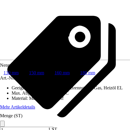
Nenndurchmesser
130 mm
150 mm
160 mm
180 mm
Art.-Nr.
6742267
Geeignet für Brennstoffe
:
Feste Brennstoffe, Gas, Heizöl EL
Max. Abgastemperatur
:
600 °C
Material
:
Metall, Dämmstoff
Mehr Artikeldetails
Menge (ST)
1 ST