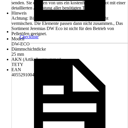
senden. Sie erhalten von uns ein kostenfreies Angebot mit einer
detaillierten Auflistung aller benötigten Teile
Hinweis
Achtung: Bitte die Systeme Vision, Eco und FU nicht
vermischen. Die Elemente passen dann nicht zusammen., Das
Sortiment Jeremias DW Eco ist nicht für den Betrieb von
Pelletöfen geeignet.
Checkliste
Modell
DW-ECO
Dämmschichtdicke
25 mm
AKN (Artikelkurznummer)
TETY
EAN
4055291004387