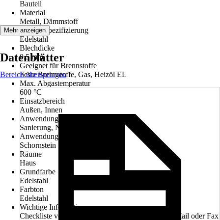
Bauteil
Material
Metall, Dämmstoff
Materialspezifizierung
Mehr anzeigen
Edelstahl
Blechdicke
Datenblätter
0,5 mm
Geeignet für Brennstoffe
Bereich überspringen
Feste Brennstoffe, Gas, Heizöl EL
Max. Abgastemperatur
600 °C
Einsatzbereich
Außen, Innen
Anwendung
Sanierung, Neubau
Anwendungsbereich
Schornstein
Räume
Haus
Grundfarbe
Edelstahl
Farbton
Edelstahl
Wichtige Information
Checkliste vollständig ausfüllen und an uns per E-Mail oder Fax