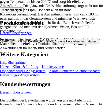
gegen Temperaturen bis zu 600 °C und sorgt für effektive
Abgasführung. Die glänzende Edelstahlausführung sorgt nicht nur für
eine ansprechende Optik, sondern auch für hohe
Mehr anzeigen
Korrosionsbeständigkeit. Der Außendurchmesser von circa 180 mm
passt nahtlos in das Gesamtsystem und minimiert Wärmeverluste.
Produktsicherheit
Beachte, dass dieses Produkt nicht für den Betrieb von Pelletöfen
geeignet ist und nicht mit den Systemen Vision, Eco und FU
kompatibel ist.
Bereich überspringen
Festgezurrt: Der Jeremias DW-ECO Winkel 90° kombiniert robuste
Verantwortlich für Produktsicherheit:
.
Siehe Herstellerinformationen
Materialien mit effektiver Funktionalität, ideal für vielfältige
Anwendungen im Innen- und Außenbereich.
Weitere Kategorien
Liste überspringen
Heizen, Klima & Lüftung
Kaminsysteme
Doppelwandiges Abgassystem
Konfektionierter Leichtbauschacht
Einwandiges Abgassystem
Kundenbewertungen
Bereich überspringen
Die Echtheit der Bewertungen wurde von uns nicht überprüft.
Bewertungen können auch von Kunden stammen, die die Ware nicht