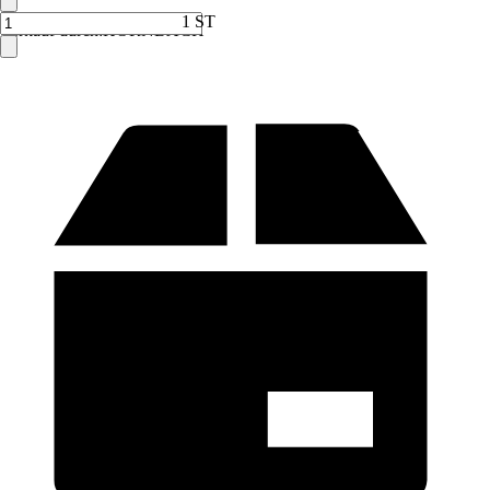
1 ST
Verkauf durch:
HORNBACH