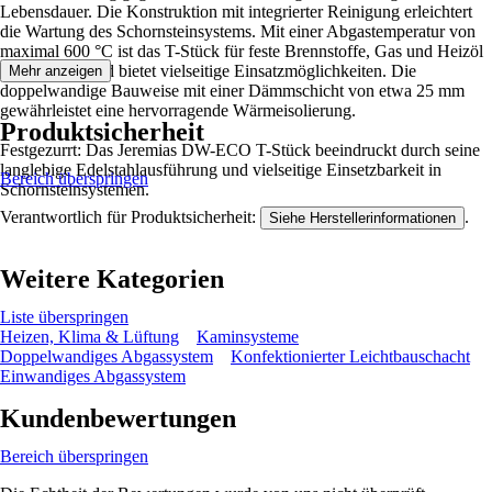
Lebensdauer. Die Konstruktion mit integrierter Reinigung erleichtert
die Wartung des Schornsteinsystems. Mit einer Abgastemperatur von
maximal 600 °C ist das T-Stück für feste Brennstoffe, Gas und Heizöl
EL geeignet und bietet vielseitige Einsatzmöglichkeiten. Die
Mehr anzeigen
doppelwandige Bauweise mit einer Dämmschicht von etwa 25 mm
gewährleistet eine hervorragende Wärmeisolierung.
Produktsicherheit
Festgezurrt: Das Jeremias DW-ECO T-Stück beeindruckt durch seine
langlebige Edelstahlausführung und vielseitige Einsetzbarkeit in
Bereich überspringen
Schornsteinsystemen.
Verantwortlich für Produktsicherheit:
.
Siehe Herstellerinformationen
Weitere Kategorien
Liste überspringen
Heizen, Klima & Lüftung
Kaminsysteme
Doppelwandiges Abgassystem
Konfektionierter Leichtbauschacht
Einwandiges Abgassystem
Kundenbewertungen
Bereich überspringen