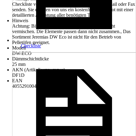
Checkliste vollständig ausfüllen und an uns per E-Mail oder Fax
senden. Sie erhalten von uns ein kostenfreies Angebot mit einer
detaillierten Auflistung aller benötigten Teile
Hinweis
Achtung: Bitte die Systeme Vision, Eco und FU nicht
vermischen. Die Elemente passen dann nicht zusammen., Das
Sortiment Jeremias DW Eco ist nicht für den Betrieb von
Pelletöfen geeignet.
Checkliste
Modell
DW-ECO
Dämmschichtdicke
25 mm
AKN (Artikelkurznummer)
DF1D
EAN
4055291004509