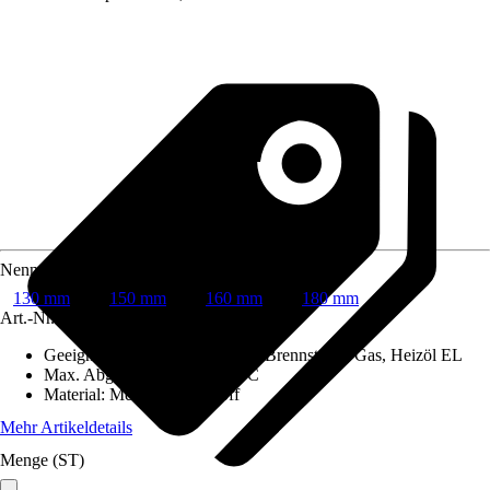
Nenndurchmesser
130 mm
150 mm
160 mm
180 mm
Art.-Nr.
6742276
Geeignet für Brennstoffe
:
Feste Brennstoffe, Gas, Heizöl EL
Max. Abgastemperatur
:
600 °C
Material
:
Metall, Dämmstoff
Mehr Artikeldetails
Menge (ST)