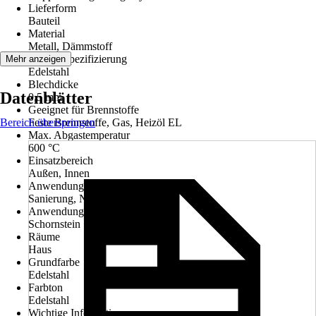
Lieferform
Bauteil
Material
Metall, Dämmstoff
Materialspezifizierung
Mehr anzeigen
Edelstahl
Blechdicke
Datenblätter
0,5 mm
Geeignet für Brennstoffe
Bereich überspringen
Feste Brennstoffe, Gas, Heizöl EL
Max. Abgastemperatur
600 °C
Einsatzbereich
Außen, Innen
Anwendung
Sanierung, Neubau
Anwendungsbereich
Schornstein
Räume
Haus
Grundfarbe
Edelstahl
Farbton
Edelstahl
Wichtige Information