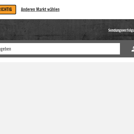
RICHTIG
Anderen Markt wählen
Sendungsverfolg