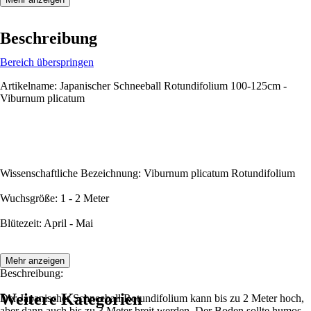
Beschreibung
Bereich überspringen
Artikelname: Japanischer Schneeball Rotundifolium 100-125cm -
Viburnum plicatum
Wissenschaftliche Bezeichnung: Viburnum plicatum Rotundifolium
Wuchsgröße: 1 - 2 Meter
Blütezeit: April - Mai
Mehr anzeigen
Beschreibung:
Weitere Kategorien
Der Japanischer Schneeball Rotundifolium kann bis zu 2 Meter hoch,
aber dann auch bis zu 3 Meter breit werden. Der Boden sollte humos