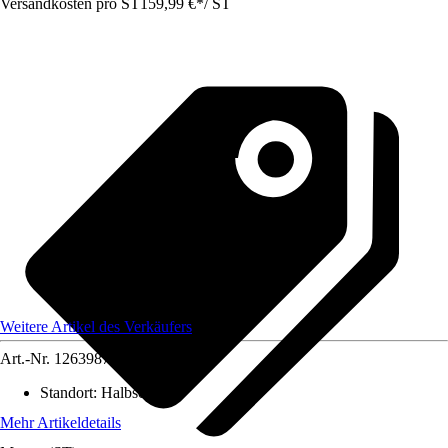
Versandkosten pro ST
159,99 €
*
/
ST
Weitere Artikel des Verkäufers
Art.-Nr.
12639877
Standort
:
Halbschatten
Mehr Artikeldetails