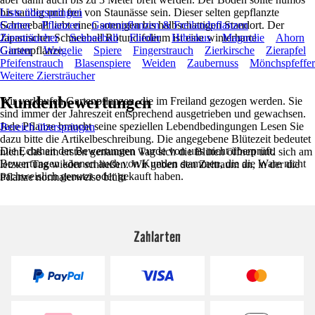
bis sandig und frei von Staunässe sein. Dieser selten gepflanzte
Liste überspringen
Schneeball liebt einen sonnigen bis halbschattigen Standort. Der
Garten
Pflanzen
Gartenpflanzen & Freilandpflanzen
Japanischer Schneeball Rotundifolium ist eine winterharte
Ziersträucher
Schneeball
Flieder
Hibiskus
Magnolie
Ahorn
Gartenpflanze.
Ginster
Weigelie
Spiere
Fingerstrauch
Zierkirsche
Zierapfel
Pfeifenstrauch
Blasenspiere
Weiden
Zaubernuss
Mönchspfeffer
Weitere Ziersträucher
Kundenbewertungen
Wir verkaufen Gartenpflanzen, die im Freiland gezogen werden. Sie
sind immer der Jahreszeit entsprechend ausgetrieben und gewachsen.
Jede Pflanze braucht seine speziellen Lebendbedingungen Lesen Sie
Bereich überspringen
dazu bitte die Artikelbeschreibung. Die angegebene Blütezeit bedeutet
Die Echtheit der Bewertungen wurde von uns nicht überprüft.
nicht, das am ersten genannten Tag sich die Blüten öffnen und sich am
Bewertungen können auch von Kunden stammen, die die Ware nicht
letzten Tag wieder schließen. Wir geben den Zeitraum an, in der die
nachweislich genutzt oder gekauft haben.
Pflanze normalerweise blüht
Zahlarten