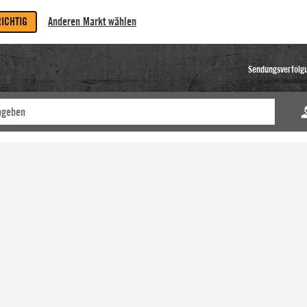
RICHTIG
Anderen Markt wählen
Sendungsverfolg