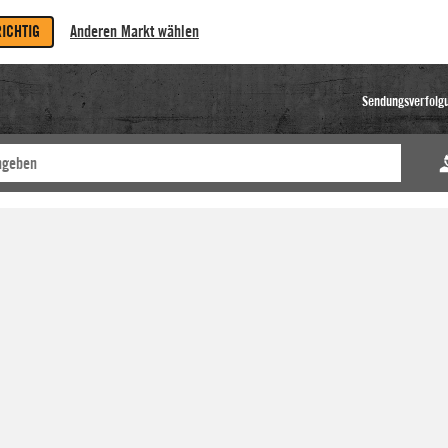
RICHTIG
Anderen Markt wählen
Sendungsverfolg