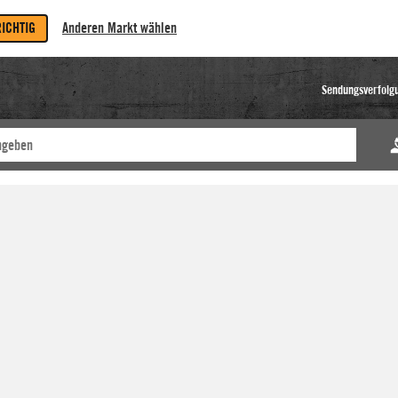
RICHTIG
Anderen Markt wählen
Sendungsverfolg