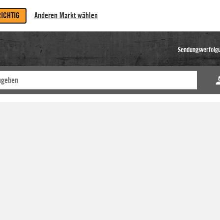
RICHTIG
Anderen Markt wählen
Sendungsverfolg