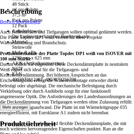
48 Stück
m² pro Palette
Beschreibung
37,5 m²
Pack pro Palette
Bereich überspringen
12 Pack
Anlieferhinweis
Auch Kellerdecken und Tiefgaragen sollten optimal gedämmt werden.
Die Lieferung erfolgt frei Bordsteinkante
Die Platte Topdec DP1 weiß vereint für diese Projekte
Material
Wärmedämmung und Brandschutz.
Steinwolle
Maße (LxB)
Produktmerkmale der Platte Topdec DP1 weiß von ISOVER mit
1250 mm x 625 mm
100 mm Stärke
AKN (Artikelkurznummer)
Darum sollten Sie zugreifen: Diese Deckendämmplatte in neutralem
N67F
Weiß eignet sich ideal für die Tiefgaragen- und
EAN
Kellerdeckendämmung. Bei höheren Ansprüchen an das
4003973112387, 4003973256708
Erscheinungsbild erfolgt die Schienenmontage entweder direkt
befestigt oder abgehängt. Die mechanische Befestigung durch
Verklebung oder durch Andübeln sorgt für eine funktionell
angemessene Optik. Die Anforderungen der Landesbauordnungen an
die Deckendämmung von Tiefgaragen werden ohne Zulassung erfüllt:
das spart Planungsaufwand. Die Platte ist mit Wärmeleitgruppe 035
Mehr anzeigen
energieeffizient, mit Euroklasse A1 zudem nicht brennbar.
Produktsicherheit
Festgenagelt: Eine robuste und flexible Deckendämmplatte, die mit
noch weiteren hervorragenden Eigenschaften punktet. Ran an die