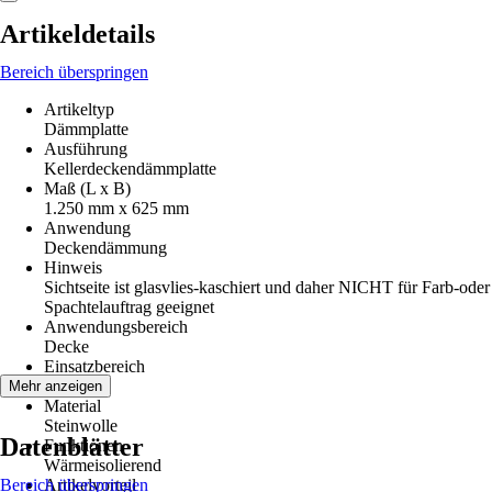
Artikeldetails
Bereich überspringen
Artikeltyp
Dämmplatte
Ausführung
Kellerdeckendämmplatte
Maß (L x B)
1.250 mm x 625 mm
Anwendung
Deckendämmung
Hinweis
Sichtseite ist glasvlies-kaschiert und daher NICHT für Farb-oder
Spachtelauftrag geeignet
Anwendungsbereich
Decke
Einsatzbereich
Decke
Mehr anzeigen
Material
Steinwolle
Datenblätter
Funktionen
Wärmeisolierend
Bereich überspringen
Artikelvorteil