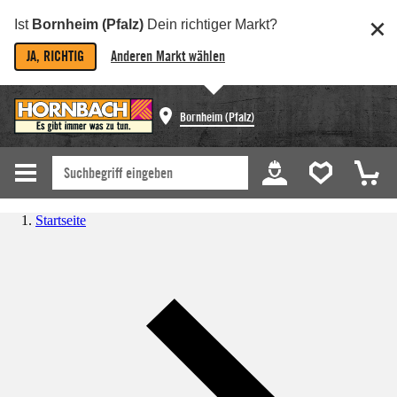
Ist
Bornheim (Pfalz)
Dein richtiger Markt?
JA, RICHTIG
Anderen Markt wählen
Bornheim (Pfalz)
Startseite