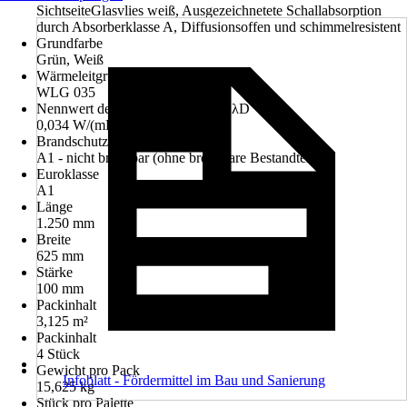
SichtseiteGlasvlies weiß, Ausgezeichnetete Schallabsorption
durch Absorberklasse A, Diffusionsoffen und schimmelresistent
Grundfarbe
Grün, Weiß
Wärmeleitgruppe
WLG 035
Nennwert der Wärmeleitfähigkeit λD
0,034 W/(mK)
Brandschutzklasse
A1 - nicht brennbar (ohne brennbare Bestandteile)
Euroklasse
A1
Länge
1.250 mm
Breite
625 mm
Stärke
100 mm
Packinhalt
3,125 m²
Packinhalt
4 Stück
Gewicht pro Pack
Infoblatt - Fördermittel im Bau und Sanierung
15,625 kg
Stück pro Palette