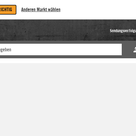
RICHTIG
Anderen Markt wählen
Sendungsverfolg