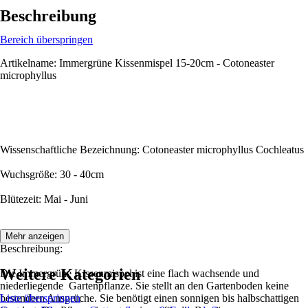
Beschreibung
Bereich überspringen
Artikelname: Immergrüne Kissenmispel 15-20cm - Cotoneaster
microphyllus
Wissenschaftliche Bezeichnung: Cotoneaster microphyllus Cochleatus
Wuchsgröße: 30 - 40cm
Blütezeit: Mai - Juni
Mehr anzeigen
Beschreibung:
Weitere Kategorien
Die Immergrüne Kissenmispel ist eine flach wachsende und
niederliegende Gartenpflanze. Sie stellt an den Gartenboden keine
besondern Ansprüche. Sie benötigt einen sonnigen bis halbschattigen
Liste überspringen