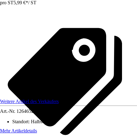
pro ST
5,99 €
*
/
ST
Weitere Artikel des Verkäufers
Art.-Nr.
12646527
Standort
:
Halbschatten
Mehr Artikeldetails