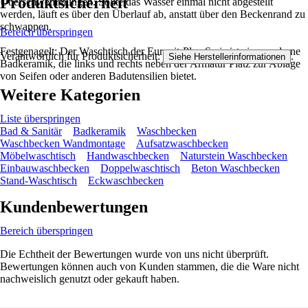
Produktsicherheit
Überschwemmungen. Sollte das Wasser einmal nicht abgestellt
werden, läuft es über den Überlauf ab, anstatt über den Beckenrand zu
schwappen.
Bereich überspringen
Festgenagelt: Der Waschtisch der Eurovit-Plus-Serie ist eine moderne
Verantwortlich für Produktsicherheit:
.
Siehe Herstellerinformationen
Badkeramik, die links und rechts neben der Armatur Platz zur Ablage
von Seifen oder anderen Badutensilien bietet.
Weitere Kategorien
Liste überspringen
Bad & Sanitär
Badkeramik
Waschbecken
Waschbecken Wandmontage
Aufsatzwaschbecken
Möbelwaschtisch
Handwaschbecken
Naturstein Waschbecken
Einbauwaschbecken
Doppelwaschtisch
Beton Waschbecken
Stand-Waschtisch
Eckwaschbecken
Kundenbewertungen
Bereich überspringen
Die Echtheit der Bewertungen wurde von uns nicht überprüft.
Bewertungen können auch von Kunden stammen, die die Ware nicht
nachweislich genutzt oder gekauft haben.