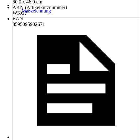
60.0 x 46.0 cm
AKN (Artikelkurznummer)
Maßzeichnung
WKG7
EAN
8595095902671