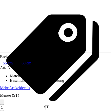
Breite
55 cm
60 cm
Art.-Nr.
8065244
Material
:
Sanitärkeramik
Beschichtung
:
Ohne Beschichtung
Mehr Artikeldetails
Menge (ST)
1 ST