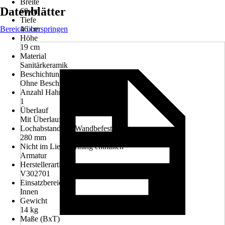
Breite
Datenblätter
60 cm
Tiefe
Bereich überspringen
46 cm
Höhe
19 cm
Material
Sanitärkeramik
Beschichtung
Ohne Beschichtung
Anzahl Hahnlöcher
1
Überlauf
Mit Überlauf
Lochabstand der Wandbefestigung
280 mm
Nicht im Lieferumfang enthalten
Armatur
Herstellerartikelnummer
V302701
Einsatzbereich
Innen
Gewicht
14 kg
Maße (BxT)