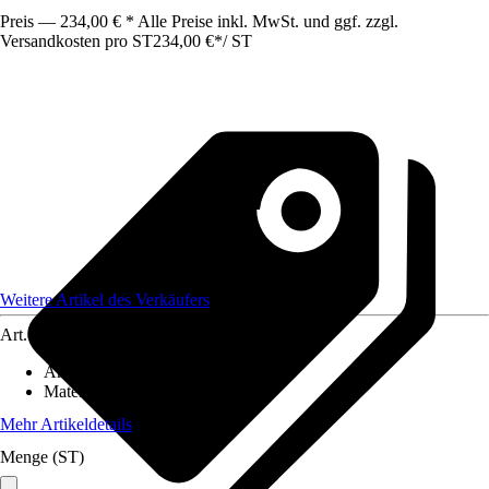
Preis — 234,00 € * Alle Preise inkl. MwSt. und ggf. zzgl.
Versandkosten pro ST
234,00 €
*
/
ST
Weitere Artikel des Verkäufers
Art.-Nr.
12665530
Artikeltyp
:
Garage
Material
:
Aluminium
Mehr Artikeldetails
Menge (ST)