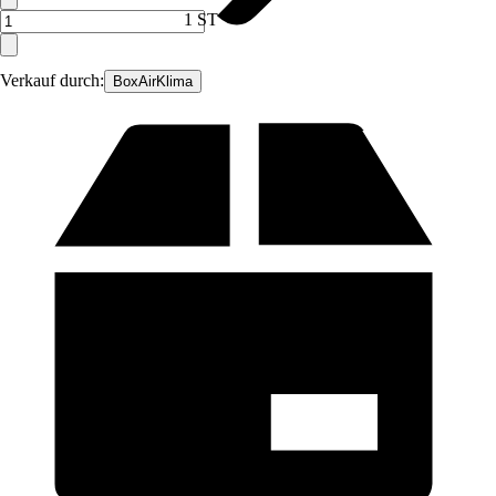
1 ST
Verkauf durch:
BoxAirKlima