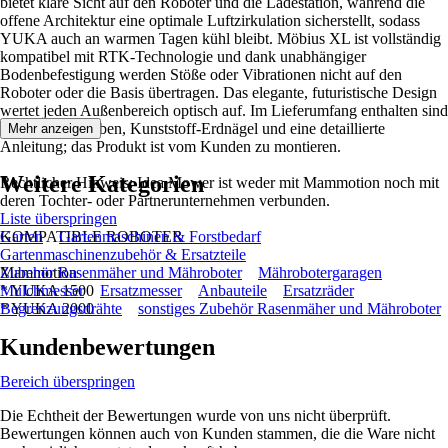
bietet klare Sicht auf den Roboter und die Ladestation, während die
offene Architektur eine optimale Luftzirkulation sicherstellt, sodass
YUKA auch an warmen Tagen kühl bleibt. Möbius XL ist vollständig
kompatibel mit RTK-Technologie und dank unabhängiger
Bodenbefestigung werden Stöße oder Vibrationen nicht auf den
Roboter oder die Basis übertragen. Das elegante, futuristische Design
wertet jeden Außenbereich optisch auf. Im Lieferumfang enthalten sind
Edelstahlschrauben, Kunststoff-Erdnägel und eine detaillierte
Mehr anzeigen
Anleitung; das Produkt ist vom Kunden zu montieren.
Weitere Kategorien
Rechtlicher Hinweis: Idea Mower ist weder mit Mammotion noch mit
deren Tochter- oder Partnerunternehmen verbunden.
Liste überspringen
KOMPATIBLE ROBOTER
Garten
Gartenmaschinen & Forstbedarf
Gartenmaschinenzubehör & Ersatzteile
Mammotion
Zubehör Rasenmäher und Mähroboter
Mährobotergaragen
* YUKA 1500
Mulchmesser
Ersatzmesser
Anbauteile
Ersatzräder
* YUKA 2000
Begrenzungsdrähte
sonstiges Zubehör Rasenmäher und Mähroboter
Kundenbewertungen
Bereich überspringen
Die Echtheit der Bewertungen wurde von uns nicht überprüft.
Bewertungen können auch von Kunden stammen, die die Ware nicht