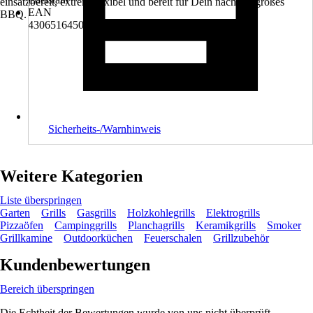
einsatzbereit, extrem flexibel und bereit für Dein nächstes großes
EAN
BBQ.
4306516450282
Sicherheits-/Warnhinweis
Weitere Kategorien
Liste überspringen
Garten
Grills
Gasgrills
Holzkohlegrills
Elektrogrills
Pizzaöfen
Campinggrills
Planchagrills
Keramikgrills
Smoker
Grillkamine
Outdoorküchen
Feuerschalen
Grillzubehör
Kundenbewertungen
Bereich überspringen
Die Echtheit der Bewertungen wurde von uns nicht überprüft.