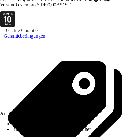
Versandkosten pro ST
499,00 €
*
/
ST
10 Jahre Garantie
Garantiebedingungen
Art.-Nr.
12270470
Grillmethode
:
Gas
Brenneranzahl
:
4 Brenner, Seitenbrenner