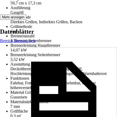
59,7 cm x 17,3 cm
Ausführung
Gasgrill
Garmethode
Mehr anzeigen
Direktes Grillen, Indirektes Grillen, Backen
Grillmethode
Datenblätter
Gas
Brenneranzahl
Bereich überspringen
4 Brenner, Seitenbrenner
Brennerleistung Hauptbrenner
14,07 kW
Brennerleistung Seitenbrenner
3,52 kW
Ausstattung
Deckelthermometer, Hitzebeständiger Griff,
Hochleistungshitzezone, Fettauffangschale, Warmhalterost
Funktionen
Fahrbar, Fettauffangschale herausnehmbar, Grillrost
höhenverstellbar
Material Grillrost
Gusseisen
Materialstärke Grillrost
7 mm
Grillfläche
0,3 m²