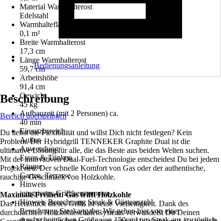
Material Warmhalterost
Edelstahl
Warmhaltefläche
0,1 m²
Breite Warmhalterost
17,3 cm
Länge Warmhalterost
Bedienungsanleitung
59,7 cm
Arbeitshöhe
91,4 cm
Gewicht
Beschreibung
45 kg
Aufbauzeit (mit 2 Personen) ca.
Bereich überspringen
40 min
Einsatzbereich
Du liebst die Flexibilität und willst Dich nicht festlegen? Kein
Außen
Problem. Der Hybridgrill TENNEKER Graphite Dual ist die
Anwendung
ultimative Lösung für alle, die das Beste aus beiden Welten suchen.
Essen & Trinken
Mit der innovativen Dual-Fuel-Technologie entscheidest Du bei jedem
Räume
Projekt neu: Der schnelle Komfort von Gas oder der authentische,
Garten, Terrasse
rauchige Geschmack von Holzkohle.
Hinweis
integriertes Grillthermometer
Maximale Freiheit: Gas trifft Holzkohle
Hinweis Berechnung Steak & Gästeanzahl
Das Herzstück dieses Grills ist seine Vielseitigkeit. Dank des
Berechnung Steakangabe: Wir gehen hier von einer
durchdachten Holzkohleschalensystems verwandelst Du Deinen
durchschnittlichen Größe von 150cm² pro Steak aus (zuzüglich