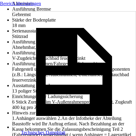
Bereich überspringen
Aluminium
Ausführung Bremse
Gebremst
Stärke der Bodenplatte
18 mm
Serienausstattung
Stützrad
Ausführung Bordwand
Abnehmbar, Klappbar
Ausführung Deichsel
V-Zugdeichsel tauchbad feuerverzinkt
Ausführung Rahmen/Fahrgestell (Fahrwerk)
Fahrgestell und Rahmen feuerverzinkt, Rahmenkomponenten
(z.B.: Längsträger, Außenrahmen, Unterfahrschutz) tauchbad
feuerverzinkt
Ausstattung Elektrik
13 poliger Stecker, Rückfahrscheinwerfer
Einrichtungen zur Ladungssicherung
6 Stück Zurringe im V-Außenrahmenprofil integriert, Zugkraft
400 kg pro Zurring, Dekra geprüft
Hinweis zur Zulassung
1.Anhänger auswählen 2.An der Infotheke der Abteilung
Baustoffe wird Ihr Auftrag erfasst. Nach Bezahlung an der
Kasse bekommen Sie die Zulassungsbescheinigung Teil 2
Technisches Datenblatt
(Fahrzeugbrief) ausgehändigt ( wenn Anhänger = Lagerartikel