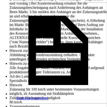
und vorrätig ) Bei Sonderbestellung erhalten Sie die
Zulassungsbescheinigung nach Anlieferung des Anhängers an
Ihren Markt. 3.Sie melden den Anhänger an der Zulassungsstelle
an und erhalten das Kennzeichen sowie die
Zulassungsbescheinigung Teil 1 (Fahrzeugschein). 4.Abholung
im Markt: Bringen Sie das Kennzeichen und Ihren Auftrag zur
Infotheke in Ihren HORNBACH Markt. Nach der Installation
des Kennzeichens können Sie Ihren Anhänger mitnehmen.,
ALTERNATIV: über Zulassungsstelle Kurzzeitkennzeichen
("rote Nummernschilder") besorgen, dann kann der Anhänger
nach Bezahlung sofort mitgenommen werden
Hinweis zur Abbildung
Abbildung kann Sonderausstattung enthalten. / Produkte
unterliegen fortlaufenden technischen Veränderungen
Hinweis zu den Maßangaben
Alle Angaben (z.B.: Maße, Nutzlast, Gewichte), sind aufgrund
produktionsbedingter Tolleranzen ca. Angaben.
Art des Ladebodens
Spezialholz mit Phenolharzbeschichtung
Hinweis
Zulassung für 100 km/h unter bestimmten Voraussetzungen
möglich, zb Ausstattung mit Stoßdämpfern
Zulässige Höchstgeschwindigkeit
Bedienungsanleitung
80 km/h
Typengenehmigung