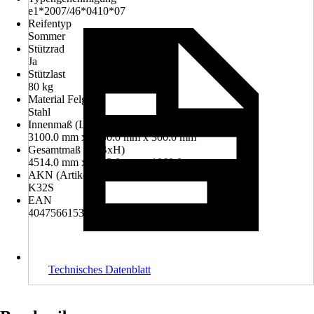
e1*2007/46*0410*07
Reifentyp
Sommer
Stützrad
Ja
Stützlast
80 kg
Material Felge
Stahl
Innenmaß (LxBxH)
3100.0 mm x 1650.0 mm x 300.0 mm
Gesamtmaß (LxBxH)
4514.0 mm x 1713.0 mm x 1060.0 mm
AKN (Artikelkurznummer)
K32S
EAN
4047566153401
Technisches Datenblatt