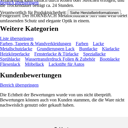
Verarbeitung kann einfach durch Rollen oder Streichen erfolgen, und
Bereich überspringen
die Trockendauer beträgt ca. 24 Stunden.
Verantwortlich für Produktsicherheit:
.
Siehe Herstellerinformationen
Festgezurrt: Der HORNBACH Metallschutzlack 3in1 matt weiß bietet
umfassenden Schutz und elegante Optik in einem.
Weitere Kategorien
Liste überspringen
Farben, Tapeten & Wandverkleidungen
Farben
Lacke
Metallschutzlacke
Grundierungen Lack
Buntlacke
Klarlacke
Heizkörperlacke
Fensterlacke & Türlacke
Speziallacke
Sprühlacke
Wassertransferdruck Folien & Zubehör
Bootslacke
Fliesenlack
Möbellack
Lackstifte für Autos
Kundenbewertungen
Bereich überspringen
Die Echtheit der Bewertungen wurde von uns nicht überprüft.
Bewertungen können auch von Kunden stammen, die die Ware nicht
nachweislich genutzt oder gekauft haben.