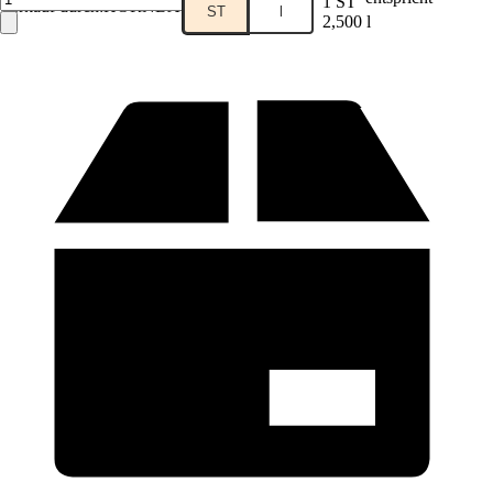
1 ST
Verkauf durch:
HORNBACH
ST
l
2,500 l