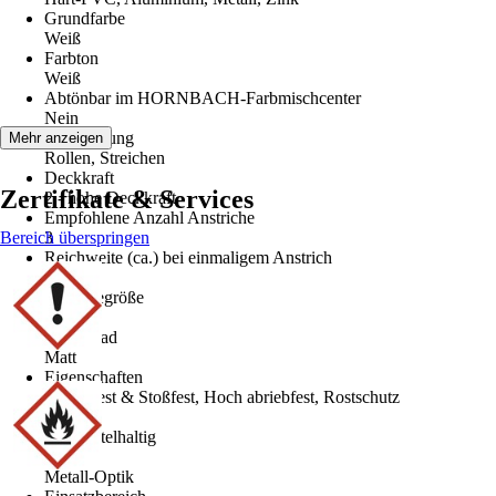
Grundfarbe
Weiß
Farbton
Weiß
Abtönbar im HORNBACH-Farbmischcenter
Nein
Verarbeitung
Mehr anzeigen
Rollen, Streichen
Deckkraft
Zertifikate & Services
2 - hohe Deckkraft
Empfohlene Anzahl Anstriche
Bereich überspringen
3
Reichweite (ca.) bei einmaligem Anstrich
10 m²/l
Gebindegröße
2,5 l
Glanzgrad
Matt
Eigenschaften
Schlagfest & Stoßfest, Hoch abriebfest, Rostschutz
Basis
Lösemittelhaltig
Optik
Metall-Optik