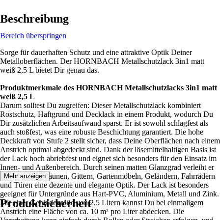
Beschreibung
Bereich überspringen
Sorge für dauerhaften Schutz und eine attraktive Optik Deiner
Metalloberflächen. Der HORNBACH Metallschutzlack 3in1 matt
weiß 2,5 L bietet Dir genau das.
Produktmerkmale des HORNBACH Metallschutzlacks 3in1 matt
weiß 2,5 L
Darum solltest Du zugreifen: Dieser Metallschutzlack kombiniert
Rostschutz, Haftgrund und Decklack in einem Produkt, wodurch Du
Dir zusätzlichen Arbeitsaufwand sparst. Er ist sowohl schlagfest als
auch stoßfest, was eine robuste Beschichtung garantiert. Die hohe
Deckkraft von Stufe 2 stellt sicher, dass Deine Oberflächen nach einem
Anstrich optimal abgedeckt sind. Dank der lösemittelhaltigen Basis ist
der Lack hoch abriebfest und eignet sich besonders für den Einsatz im
Innen- und Außenbereich. Durch seinen matten Glanzgrad verleiht er
Objekten wie Zäunen, Gittern, Gartenmöbeln, Geländern, Fahrrädern
Mehr anzeigen
und Türen eine dezente und elegante Optik. Der Lack ist besonders
geeignet für Untergründe aus Hart-PVC, Aluminium, Metall und Zink.
Produktsicherheit
Mit einer Gebindegröße von 2,5 Litern kannst Du bei einmaligem
Anstrich eine Fläche von ca. 10 m² pro Liter abdecken. Die