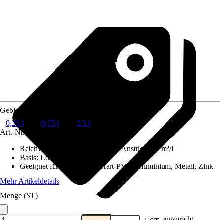
Gebindegröße
0,25 l
0,75 l
2,5 l
Art.-Nr.
10022370
Reichweite (ca.) bei einmaligem Anstrich
:
10 m²/l
Basis
:
Lösemittelhaltig
Geeignet für Untergrund
:
Hart-PVC, Aluminium, Metall, Zink
Mehr Artikeldetails
Menge (ST)
entspricht