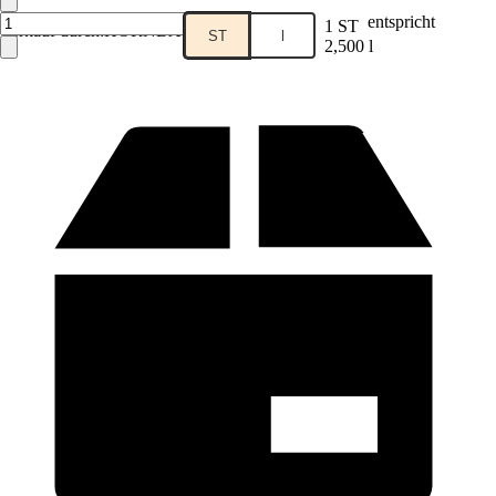
entspricht
1 ST
Verkauf durch:
HORNBACH
ST
l
2,500 l