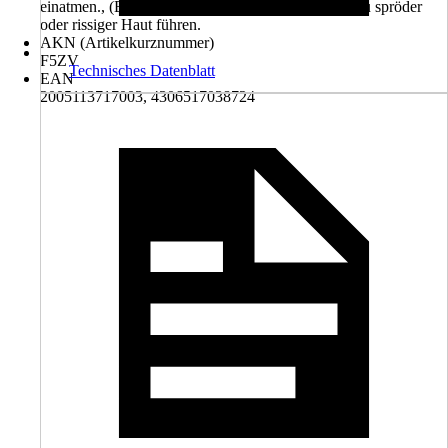
einatmen., (EUH066) Wiederholter Kontakt kann zu spröder
oder rissiger Haut führen.
AKN (Artikelkurznummer)
F5ZV
Technisches Datenblatt
EAN
2005113717003, 4306517038724