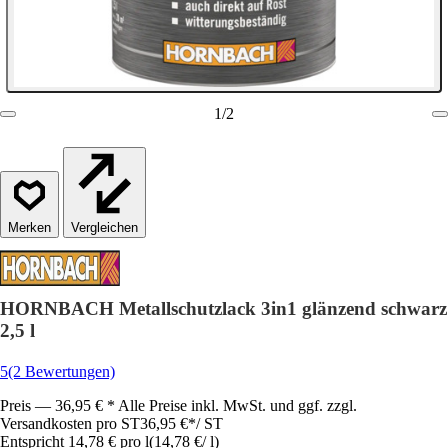
1
/
2
Vergleichen
HORNBACH Metallschutzlack 3in1 glänzend schwarz
2,5 l
5
(2 Bewertungen)
Preis — 36,95 € * Alle Preise inkl. MwSt. und ggf. zzgl.
Versandkosten pro ST
36,95 €
*
/
ST
Entspricht 14,78 € pro l
(
14,78 €
/
l
)