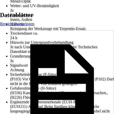
Metall-Optik
Wetter- und UV-Beständigkeit
Ja
Datenblätter
Einsatzbereich
Innen, Außen
Bereich überspringen
Hinweis
Reinigung der Werkzeuge mit Terpentin-Ersatz
Trockendauer ca.
24 h
Hinweis zur Untergrundvorbehandlung
Je nach Untergrund vorbehandeln. (Siehe Technisches
Datenblatt im Reiter Datenblätter)
Grundierung empfohlen
Ja
Signalwort
Achtung
Sicherheitshinweise (P-Sätze)
(P103) Vor Gebrauch Kennzeichnungsetikett lesen., (P102) Darf
nicht in die Hände von Kindern gelangen.
Gefahrenhinweise (H-Sätze)
(H336) Kann Schläfrigkeit und Benommenheit verursachen.,
(H226) Flüssigkeit und Dampf entzündbar.
Ergänzende Gefahrenmerkmale (EUH-Sätze)
(EUH211) Achtung! Beim Sprühen können gefährliche
lungengängige Tröpfchen entstehen. Aerosol oder Nebel nicht