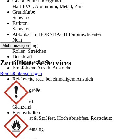
Geeignet für Untergrund
Hart-PVC, Aluminium, Metall, Zink
Grundfarbe
Schwarz
Farbton
Schwarz
Abtönbar im HORNBACH-Farbmischcenter
Nein
Verarbeitung
Mehr anzeigen
Rollen, Streichen
Deckkraft
Zertifikate & Services
2 - hohe Deckkraft
Empfohlene Anzahl Anstriche
Bereich überspringen
3
Reichweite (ca.) bei einmaligem Anstrich
10 m²/l
Gebindegröße
2,5 l
Glanzgrad
Glänzend
Eigenschaften
Schlagfest & Stoßfest, Hoch abriebfest, Rostschutz
Basis
Lösemittelhaltig
Optik