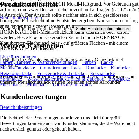
Produktsicherheit
Grundanstrich mit HORNBACH Metall-Haftgrund. Vor Gebrauch gut
aufrühren und zwei Deckanstriche unverdünnt auftragen (ca. 125ml/m²
je Anstrich). Der Anstrich sollte nachher eine in sich geschlossene,
Bereich überspringen
homogene Farbschicht ohne Fehlstellen ergeben. Nur so kann ein lang
anhaltender und sicherer Rostschutz gewährleistet werden.
Verantwortlich für Produktsicherheit:
.
Siehe Herstellerinformationen
HORNBACH 3in1-Metallschutzlack kann gestrichen oder gerollt
werden. Beste Ergebnisse erzielen Sie mit einem HORNBACH
Naturborsten-Flachpinsel oder - auf größeren Flächen - mit einem
Weitere Kategorien
HORNBACH Textan-Roller.
Liste überspringen
Erhältlich in verschiedenen Farbtönen sowie als Glanzlack und
Farben, Tapeten & Wandverkleidungen
Farben
Lacke
Mattlack.
Metallschutzlacke
Grundierungen Lack
Buntlacke
Klarlacke
Heizkörperlacke
Fensterlacke & Türlacke
Speziallacke
Festgenagelt:
Grundierung, Rostschutz und Decklack in Einem - mit
Sprühlacke
Wassertransferdruck Folien & Zubehör
Bootslacke
unserem Metallschutzlack kaufen Sie einen echten Allrounder.
Fliesenlack
Möbellack
Lackstifte für Autos
Kundenbewertungen
Bereich überspringen
Die Echtheit der Bewertungen wurde von uns nicht überprüft.
Bewertungen können auch von Kunden stammen, die die Ware nicht
nachweislich genutzt oder gekauft haben.