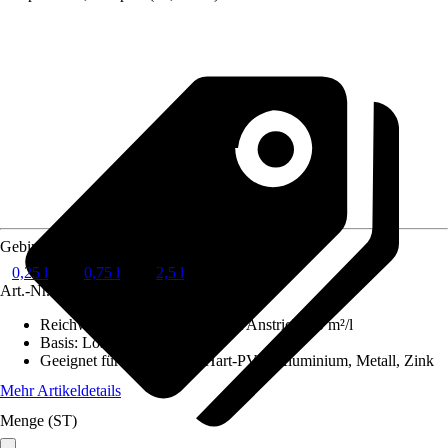
Gebindegröße
0,25 l
0,75 l
2,5 l
Art.-Nr.
5113717
Reichweite (ca.) bei einmaligem Anstrich
:
10 m²/l
Basis
:
Lösemittelhaltig
Geeignet für Untergrund
:
Hart-PVC, Aluminium, Metall, Zink
Mehr Artikeldetails
Menge (ST)