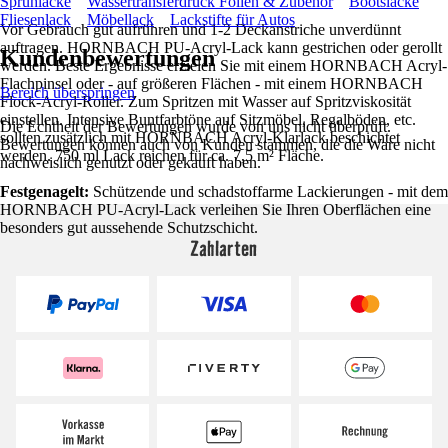
Sprühlacke
Wassertransferdruck Folien & Zubehör
Bootslacke
Fliesenlack
Möbellack
Lackstifte für Autos
Vor Gebrauch gut aufrühren und 1-2 Deckanstriche unverdünnt
auftragen. HORNBACH PU-Acryl-Lack kann gestrichen oder gerollt
Kundenbewertungen
werden. Beste Ergebnisse erzielen Sie mit einem HORNBACH Acryl-
Flachpinsel oder - auf größeren Flächen - mit einem HORNBACH
Bereich überspringen
Flock-Acryl-Roller. Zum Spritzen mit Wasser auf Spritzviskosität
einstellen. Intensive Buntfarbtöne auf Sitzmöbel, Regalböden, etc.
Die Echtheit der Bewertungen wurde von uns nicht überprüft.
sollten zusätzlich mit HORNBACH Acryl-Klarlack beschichtet
Bewertungen können auch von Kunden stammen, die die Ware nicht
werden. 750 ml Lack reichen für ca. 7,5 m² Fläche.
nachweislich genutzt oder gekauft haben.
Festgenagelt:
Schützende und schadstoffarme Lackierungen - mit dem
HORNBACH PU-Acryl-Lack verleihen Sie Ihren Oberflächen eine
besonders gut aussehende Schutzschicht.
Zahlarten