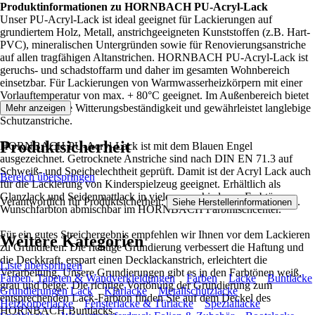
Produktinformationen zu HORNBACH PU-Acryl-Lack
Unser PU-Acryl-Lack ist ideal geeignet für Lackierungen auf
grundiertem Holz, Metall, anstrichgeeigneten Kunststoffen (z.B. Hart-
PVC), mineralischen Untergründen sowie für Renovierungsanstriche
auf allen tragfähigen Altanstrichen. HORNBACH PU-Acryl-Lack ist
geruchs- und schadstoffarm und daher im gesamten Wohnbereich
einsetzbar. Für Lackierungen von Warmwasserheizkörpern mit einer
Vorlauftemperatur von max. + 80°C geeignet. Im Außenbereich bietet
er eine sehr gute Witterungsbeständigkeit und gewährleistet langlebige
Mehr anzeigen
Schutzanstriche.
Produktsicherheit
HORNBACH PU-Acryl-Lack ist mit dem Blauen Engel
ausgezeichnet. Getrocknete Anstriche sind nach DIN EN 71.3 auf
Schweiß- und Speichelechtheit geprüft. Damit ist der Acryl Lack auch
Bereich überspringen
für die Lackierung von Kinderspielzeug geeignet. Erhältlich als
Glanzlack und Seidenmattlack in vielen verschiedenen Farbtönen;
Verantwortlich für Produktsicherheit:
.
Siehe Herstellerinformationen
Wunschfarbton abmischbar im HORNBACH Farbmischcenter.
Für ein gutes Streichergebnis empfehlen wir Ihnen vor dem Lackieren
Weitere Kategorien
zu Grundieren. Die richtige Grundierung verbessert die Haftung und
die Deckkraft, erspart einen Decklackanstrich, erleichtert die
Liste überspringen
Verarbeitung. Unsere Grundierungen gibt es in den Farbtönen weiß,
Farben, Tapeten & Wandverkleidungen
Farben
Lacke
Buntlacke
grau und beige. Die richtige Vortönung der Grundierung zum
Grundierungen Lack
Klarlacke
Metallschutzlacke
entsprechenden Lack-Farbton finden Sie auf dem Deckel des
Heizkörperlacke
Fensterlacke & Türlacke
Speziallacke
HORNBACH Buntlacks.