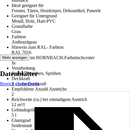
Buntlack
Ideal geeignet für
Fenster, Türen, Heizkörper, Dekoartikel, Paneele
Geeignet für Untergrund
Metall, Holz, Hart-PVC
Grundfarbe
Grau
Farbton
Anthrazitgrau
Hinweis zum RAL- Farbton
RAL 7016
Abtönbar im HORNBACH-Farbmischcenter
Mehr anzeigen
Ja
Verarbeitung
Datenblätter
Rollen, Streichen, Sprühen
Deckkraft
Bereich überspringen
2 - hohe Deckkraft
Empfohlene Anzahl Anstriche
2
Reichweite (ca.) bei einmaligem Anstrich
12 m²/l
Gebindegröße
5 l
Glanzgrad
Seidenmatt