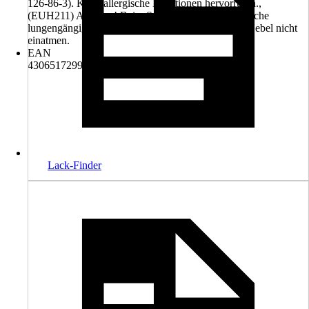
126-86-3). Kann allergische Reaktionen hervorrufen.,
(EUH211) Achtung! Beim Sprühen können gefährliche
lungengängige Tröpfchen entstehen. Aerosol oder Nebel nicht
einatmen.
EAN
4306517299859
Lack-Finder