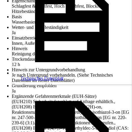
Eigenschaften
Schlagfest & Stoßfest, Hoch abriebfest, Blockfest,
Hitzebeständig
Basis
Wasserbasierend
Wetter- und UV-Beständigkeit
Ja
Einsatzbereich
Innen, Außen
Hinweis
Reinigung der Werkzeuge mit Wasser.
Trockendauer ca.
12 h
Hinweis zur Untergrundvorbehandlung
Je nach Untergrund vorbehandeln. (Siehe Technisches
Technisches Datenblatt
Datenblatt im Reiter Datenblätter)
Grundierung empfohlen
Ja
Ergänzende Gefahrenmerkmale (EUH-Sätze)
(EUH210) Sicherheitsdatenblatt auf Anfrage erhältlich.,
(EUH208) Enthält 1,2-Benzisothiazol-3(2H)-on,
Reaktionsmasse aus: 5-Chlor-2-methyl-2H-isothiazol-3-on [EG
nr. 247-500-7] und 2-Methyl-2H-isothiazol-3-on [EG nr. 220-
239-6] (3:1). Kann allergische Reaktionen hervorrufen.,
(EUH208) Enthält 2,4,7,9-Tetramethyldec-5-in-4,7-diol (CAS: