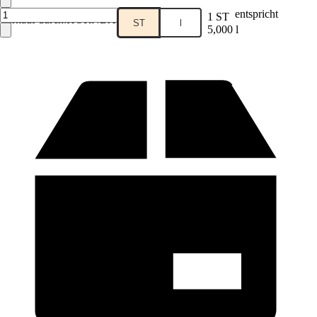
entspricht
1 ST
Verkauf durch:
HORNBACH
ST
l
5,000 l