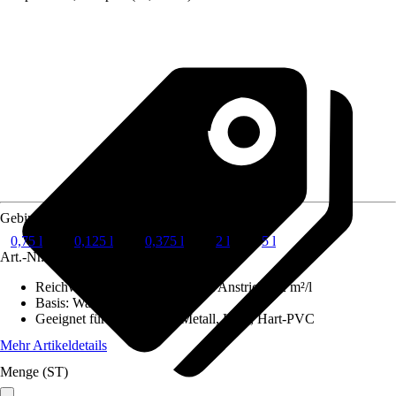
Gebindegröße
0,75 l
0,125 l
0,375 l
2 l
5 l
Art.-Nr.
6460788
Reichweite (ca.) bei einmaligem Anstrich
:
12 m²/l
Basis
:
Wasserbasierend
Geeignet für Untergrund
:
Metall, Holz, Hart-PVC
Mehr Artikeldetails
Menge (ST)