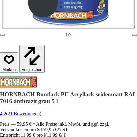
1
/
3
Vergleichen
HORNBACH Buntlack PU Acryllack seidenmatt RAL
7016 anthrazit grau 5 l
4.2
(21 Bewertungen)
Preis — 59,95 € * Alle Preise inkl. MwSt. und ggf. zzgl.
Versandkosten pro ST
59,95 €
*
/
ST
Entspricht 11,99 € pro l
(
11,99 €
/
l
)