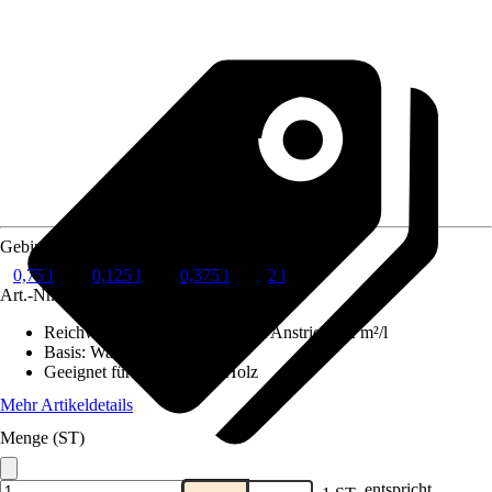
Gebindegröße
0,75 l
0,125 l
0,375 l
2 l
Art.-Nr.
3574332
Reichweite (ca.) bei einmaligem Anstrich
:
12 m²/l
Basis
:
Wasserbasierend
Geeignet für Untergrund
:
Holz
Mehr Artikeldetails
Menge (ST)
entspricht