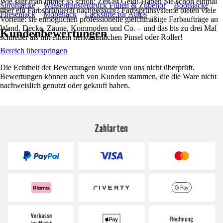
Wie sagt man immer so schön: Zeit ist Geld! Haben Sie schon einmal
Sprühlacke
Wassertransferdruck Folien & Zubehör
Bootslacke
über ein Farbsprühgerät nachgedacht? Farbsprühsysteme bieten viele
Fliesenlack
Möbellack
Lackstifte für Autos
Vorteile: sie ermöglichen professionelle gleichmäßige Farbaufträge an
Wand, Decke, Zäune, Kommoden und Co. – und das bis zu drei Mal
Kundenbewertungen
schneller als mit einem herkömmlichen Pinsel oder Roller!
Bereich überspringen
Die Echtheit der Bewertungen wurde von uns nicht überprüft.
Bewertungen können auch von Kunden stammen, die die Ware nicht
nachweislich genutzt oder gekauft haben.
Zahlarten