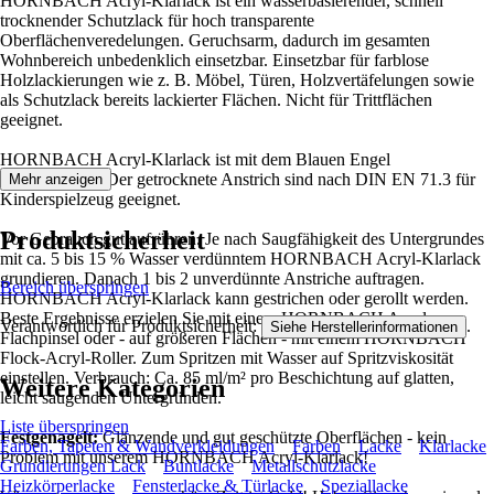
HORNBACH Acryl-Klarlack ist ein wasserbasierender, schnell
trocknender Schutzlack für hoch transparente
Oberflächenveredelungen. Geruchsarm, dadurch im gesamten
Wohnbereich unbedenklich einsetzbar. Einsetzbar für farblose
Holzlackierungen wie z. B. Möbel, Türen, Holzvertäfelungen sowie
als Schutzlack bereits lackierter Flächen. Nicht für Trittflächen
geeignet.
HORNBACH Acryl-Klarlack ist mit dem Blauen Engel
ausgezeichnet. Der getrocknete Anstrich sind nach DIN EN 71.3 für
Mehr anzeigen
Kinderspielzeug geeignet.
Produktsicherheit
Vor Gebrauch gut aufrühren. Je nach Saugfähigkeit des Untergrundes
mit ca. 5 bis 15 % Wasser verdünntem HORNBACH Acryl-Klarlack
grundieren. Danach 1 bis 2 unverdünnte Anstriche auftragen.
Bereich überspringen
HORNBACH Acryl-Klarlack kann gestrichen oder gerollt werden.
Beste Ergebnisse erzielen Sie mit einem HORNBACH Acryl-
Verantwortlich für Produktsicherheit:
.
Siehe Herstellerinformationen
Flachpinsel oder - auf größeren Flächen - mit einem HORNBACH
Flock-Acryl-Roller. Zum Spritzen mit Wasser auf Spritzviskosität
einstellen. Verbrauch: Ca. 85 ml/m² pro Beschichtung auf glatten,
Weitere Kategorien
leicht saugenden Untergründen.
Liste überspringen
Festgenagelt:
Glänzende und gut geschützte Oberflächen - kein
Farben, Tapeten & Wandverkleidungen
Farben
Lacke
Klarlacke
Problem mit unserem HORNBACH Acryl-Klarlack!
Grundierungen Lack
Buntlacke
Metallschutzlacke
Heizkörperlacke
Fensterlacke & Türlacke
Speziallacke