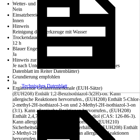
Wetter- und UV-Beständigkeit
Nein
Einsatzbereich
Innen
Hinweis
Reinigung der Werkzeuge mit Wasser
Trockendauer ca.
12 h
Blauer Engel
Ja
Hinweis zur Untergrundvorbehandlung
Je nach Untergrund vorbehandeln. (Siehe Technisches
Datenblatt im Reiter Datenblätter)
Grundierung empfohlen
Ja
Technisches Datenblatt
Ergänzende Gefahrenmerkmale (EUH-Sätze)
(EUH208) Enthält 1,2-Benzisothiazol-3(2H)-on. Kann
allergische Reaktionen hervorrufen., (EUH208) Enthält 5-Chlor-
2-methyl-2H-isothiazol-3-on und 2-Methyl-2H-isothiazol-3-on
(3:1). Kann allergische Reaktionen hervorrufen., (EUH208)
Enthält 2,4,7,9-Tetramethyldec-5-in-4,7-diol (CAS: 126-86-3).
Kann allergische Reaktionen hervorrufen., (EUH210)
Sicherheitsdatenblatt auf Anfrage erhältlich., (EUH208) Enthält
2-Methyl-2H-isothiazol-3-on. Kann allergische Reaktionen
hervorrufen.