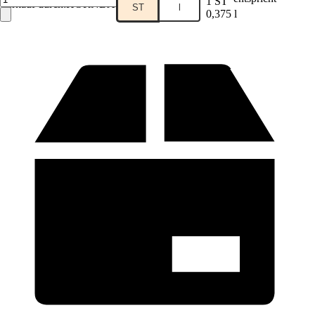
1 ST
Verkauf durch:
HORNBACH
ST
l
0,375 l