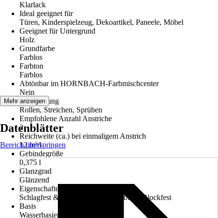
Klarlack
Ideal geeignet für
Türen, Kinderspielzeug, Dekoartikel, Paneele, Möbel
Geeignet für Untergrund
Holz
Grundfarbe
Farblos
Farbton
Farblos
Abtönbar im HORNBACH-Farbmischcenter
Nein
Verarbeitung
Mehr anzeigen
Rollen, Streichen, Sprühen
Empfohlene Anzahl Anstriche
Datenblätter
2
Reichweite (ca.) bei einmaligem Anstrich
Bereich überspringen
12 m²/l
Gebindegröße
0,375 l
Glanzgrad
Glänzend
Eigenschaften
Schlagfest & Stoßfest, Hoch abriebfest, Blockfest
Basis
Wasserbasierend