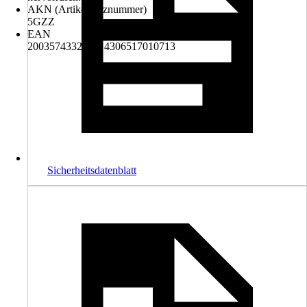
AKN (Artikelkurznummer)
5GZZ
EAN
2003574332001, 4306517010713
Sicherheitsdatenblatt