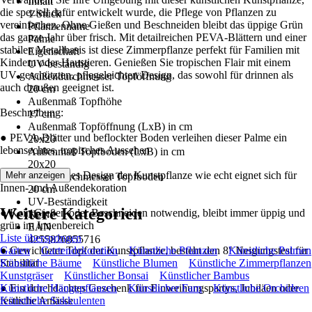
Inhalt
die speziell dafür entwickelt wurde, die Pflege von Pflanzen zu
1 Stück
vereinfachen. Ohne Gießen und Beschneiden bleibt das üppige Grün
Pflanzenname
das ganze Jahr über frisch. Mit detailreichen PEVA-Blättern und einer
Palme
stabilen Metallbasis ist diese Zimmerpflanze perfekt für Familien mit
Eigenschaft
Kindern oder Haustieren. Genießen Sie tropischen Flair mit einem
UV-beständig
UV-geschützten, pflegeleichten Design, das sowohl für drinnen als
Außendurchmesser Topföffnung
auch draußen geeignet ist.
20 cm
Außenmaß Topfhöhe
Beschreibung:
17 cm
Außenmaß Topföffnung (LxB) in cm
● PEVA-Blätter und beflockter Boden verleihen dieser Palme ein
20x20
lebensechtes, tropisches Aussehen
Außenmaß Topfboden (LxB) in cm
20x20
● UV-beständiges Design der Kunstpflanze wie echt eignet sich für
Mehr anzeigen
Außendurchmesser Topfboden
Innen- und Außendekoration
20 cm
UV-Beständigkeit
Weitere Kategorien
● Kein Gießen oder Beschneiden notwendig, bleibt immer üppig und
Nein
grün im Innenbereich
EAN
Liste überspringen
4255826855716
● Gewichteter Topf der Kunstpflanze, besteht den 8° Neigungstest für
Garten
Gartendekoration
Künstliche Pflanzen
Künstliche Palmen
Stabilität
Künstliche Bäume
Künstliche Blumen
Künstliche Zimmerpflanzen
Kunstgräser
Künstlicher Bonsai
Künstlicher Bambus
● Ein durchdachtes Geschenk für Einweihungspartys, Jubiläen oder
Künstliche Hängepflanzen
Künstlicher Farn
Künstliche Orchideen
festliche Anlässe
Künstliche Sukkulenten