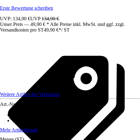
Erste Bewertung schreiben
UVP: 134,90 €
UVP
134,90 €
Unser Preis — 49,90 € * Alle Preise inkl. MwSt. und ggf. zzgl.
Versandkosten pro ST
49,90 €
*
/
ST
Weitere Artikel des Verkäufers
Art.-Nr.
12682480
Artikeltyp
:
Kunstpflanze, Kunstpalme
Höhe
:
175 cm
Mehr Artikeldetails
Menge (ST)