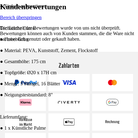
Kundenbewertungen
● Einfach zu montieren
Bereich überspringen
Die Echtheit der Bewertungen wurde von uns nicht überprüft.
Technische Daten:
Bewertungen können auch von Kunden stammen, die die Ware nicht
nachweislich genutzt oder gekauft haben.
● Farbe: Grün
● Material: PEVA, Kunststoff, Zement, Flockstoff
● Gesamthöhe: 175 cm
Zahlarten
● Topfgröße: Ø20 x 17H cm
● Menge: 5 Stängel, 16 Blätter
● Neigungsteststandard: 8°
Lieferumfang:
● 1 x Künstliche Palme