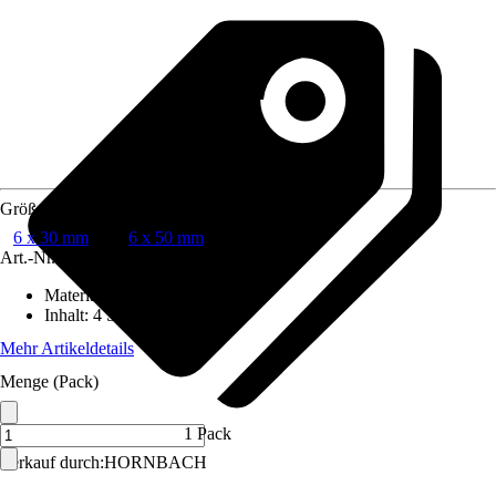
Größe
6 x 30 mm
6 x 50 mm
Art.-Nr.
7221984
Material
:
Stahl
Inhalt
:
4 Stück
Mehr Artikeldetails
Menge (Pack)
1 Pack
Verkauf durch:
HORNBACH