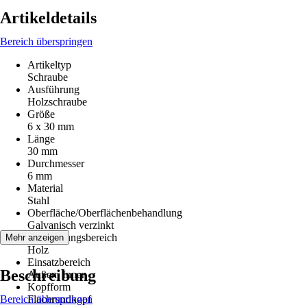
Artikeldetails
Bereich überspringen
Artikeltyp
Schraube
Ausführung
Holzschraube
Größe
6 x 30 mm
Länge
30 mm
Durchmesser
6 mm
Material
Stahl
Oberfläche/Oberflächenbehandlung
Galvanisch verzinkt
Anwendungsbereich
Mehr anzeigen
Holz
Einsatzbereich
Beschreibung
Außen, Innen
Kopfform
Bereich überspringen
Flachrundkopf