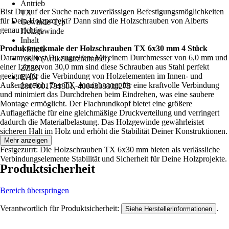
Antrieb
Bist Du auf der Suche nach zuverlässigen Befestigungsmöglichkeiten
TX
für Dein Holzprojekt? Dann sind die Holzschrauben von Alberts
Gewinde-Typ
genau richtig.
Holzgewinde
Inhalt
Produktmerkmale der Holzschrauben TX 6x30 mm 4 Stück
4 Stück
Darum solltest Du zugreifen: Mit einem Durchmesser von 6,0 mm und
AKN (Artikelkurznummer)
einer Länge von 30,0 mm sind diese Schrauben aus Stahl perfekt
ZZ3N
geeignet für die Verbindung von Holzelementen im Innen- und
EAN
Außenbereich. Der TX-Antrieb sorgt für eine kraftvolle Verbindung
2007001731801, 4004338338275
und minimiert das Durchdrehen beim Eindrehen, was eine saubere
Montage ermöglicht. Der Flachrundkopf bietet eine größere
Auflagefläche für eine gleichmäßige Druckverteilung und verringert
dadurch die Materialbelastung. Das Holzgewinde gewährleistet
sicheren Halt im Holz und erhöht die Stabilität Deiner Konstruktionen.
Mehr anzeigen
Festgezurrt: Die Holzschrauben TX 6x30 mm bieten als verlässliche
Verbindungselemente Stabilität und Sicherheit für Deine Holzprojekte.
Produktsicherheit
Bereich überspringen
Verantwortlich für Produktsicherheit:
.
Siehe Herstellerinformationen