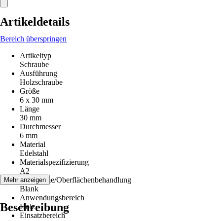
Artikeldetails
Bereich überspringen
Artikeltyp
Schraube
Ausführung
Holzschraube
Größe
6 x 30 mm
Länge
30 mm
Durchmesser
6 mm
Material
Edelstahl
Materialspezifizierung
A2
Oberfläche/Oberflächenbehandlung
Mehr anzeigen
Blank
Anwendungsbereich
Beschreibung
Holz
Einsatzbereich