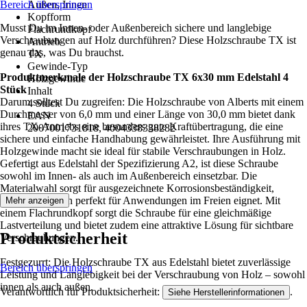
Bereich überspringen
Außen, Innen
Kopfform
Musst Du im Innen- oder Außenbereich sichere und langlebige
Flachrundkopf
Verschraubungen auf Holz durchführen? Diese Holzschraube TX ist
Antrieb
genau das, was Du brauchst.
TX
Gewinde-Typ
Produktmerkmale der Holzschraube TX 6x30 mm Edelstahl 4
Holzgewinde
Stück
Inhalt
Darum solltest Du zugreifen: Die Holzschraube von Alberts mit einem
4 Stück
Durchmesser von 6,0 mm und einer Länge von 30,0 mm bietet dank
EAN
ihres TX-Antriebs eine besonders gute Kraftübertragung, die eine
2007001731818, 4004338338282
sichere und einfache Handhabung gewährleistet. Ihre Ausführung mit
Holzgewinde macht sie ideal für stabile Verschraubungen in Holz.
Gefertigt aus Edelstahl der Spezifizierung A2, ist diese Schraube
sowohl im Innen- als auch im Außenbereich einsetzbar. Die
Materialwahl sorgt für ausgezeichnete Korrosionsbeständigkeit,
wodurch sie sich perfekt für Anwendungen im Freien eignet. Mit
Mehr anzeigen
einem Flachrundkopf sorgt die Schraube für eine gleichmäßige
Lastverteilung und bietet zudem eine attraktive Lösung für sichtbare
Produktsicherheit
Verschraubungen.
Festgezurrt: Die Holzschraube TX aus Edelstahl bietet zuverlässige
Bereich überspringen
Leistung und Langlebigkeit bei der Verschraubung von Holz – sowohl
innen als auch außen.
Verantwortlich für Produktsicherheit:
.
Siehe Herstellerinformationen