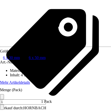
Größe
6 x 30 mm
6 x 50 mm
Art.-Nr.
7221985
Material
:
Edelstahl
Inhalt
:
4 Stück
Mehr Artikeldetails
Menge (Pack)
1 Pack
Verkauf durch:
HORNBACH