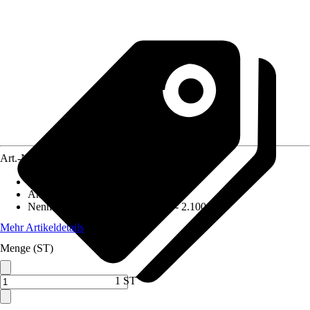
Art.-Nr.
5608436
Gewicht
:
162 kg
Antriebsart
:
Elektrisch
Nennaufnahmeleistung
:
1.500 W - 2.100 W
Mehr Artikeldetails
Menge (ST)
1 ST