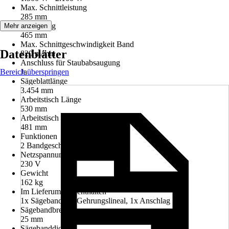
Max. Schnittleistung
285 mm
Ausladung
Mehr anzeigen
465 mm
Max. Schnittgeschwindigkeit Band
Datenblätter
820 m/min
Anschluss für Staubabsaugung
Bereich überspringen
Ja
Sägeblattlänge
3.454 mm
Arbeitstisch Länge
530 mm
Arbeitstisch Breite
481 mm
Funktionen
2 Bandgeschwindigkeiten
Netzspannung
230 V
Gewicht
162 kg
Im Lieferumfang enthalten
1x Sägeband, 1x Gehrungslineal, 1x Anschlag
Sägebandbreite
25 mm
Sägebanddicke