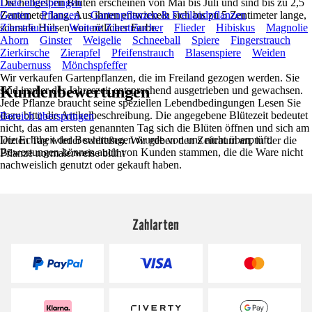
Die hellgelben Blüten erscheinen von Mai bis Juli und sind bis zu 2,5
Liste überspringen
Zentimeter lang. Aus ihnen entwickeln sich bis zu 5 Zentimeter lange,
Garten
Pflanzen
Gartenpflanzen & Freilandpflanzen
schmale Hülsen von rötlicher Farbe.
Ziersträucher
Weitere Ziersträucher
Flieder
Hibiskus
Magnolie
Ahorn
Ginster
Weigelie
Schneeball
Spiere
Fingerstrauch
Zierkirsche
Zierapfel
Pfeifenstrauch
Blasenspiere
Weiden
Zaubernuss
Mönchspfeffer
Wir verkaufen Gartenpflanzen, die im Freiland gezogen werden. Sie
Kundenbewertungen
sind immer der Jahreszeit entsprechend ausgetrieben und gewachsen.
Jede Pflanze braucht seine speziellen Lebendbedingungen Lesen Sie
dazu bitte die Artikelbeschreibung. Die angegebene Blütezeit bedeutet
Bereich überspringen
nicht, das am ersten genannten Tag sich die Blüten öffnen und sich am
Die Echtheit der Bewertungen wurde von uns nicht überprüft.
letzten Tag wieder schließen. Wir geben den Zeitraum an, in der die
Bewertungen können auch von Kunden stammen, die die Ware nicht
Pflanze normalerweise blüht
nachweislich genutzt oder gekauft haben.
Zahlarten