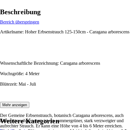
Beschreibung
Bereich überspringen
Artikelname: Hoher Erbsenstrauch 125-150cm - Caragana arborescens
Wissenschaftliche Bezeichnung: Caragana arborescens
Wuchsgröße: 4 Meter
Blütezeit: Mai - Juli
Beschreibung:
Mehr anzeigen
Der Gemeine Erbsenstrauch, botanisch Caragana arborescens, auch
Weitere Kategorien
Erbsenstrauch genannt, ist ein sommergrüner, stark verzweigter und
aufrechter Strauch. Er kann eine Höhe von 4 bis 6 Meter erreichen.