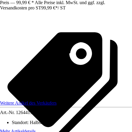
Preis — 99,99 € * Alle Preise inkl. MwSt. und ggf. zzgl.
Versandkosten pro ST
99,99 €
*
/
ST
Weitere Artikel des Verkäufers
Art.-Nr.
12644191
Standort
:
Halbschatten
Mehr Artikeldetails