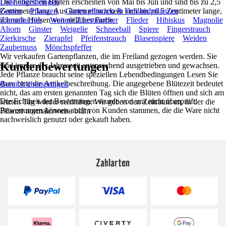
Die hellgelben Blüten erscheinen von Mai bis Juli und sind bis zu 2,5
Liste überspringen
Zentimeter lang. Aus ihnen entwickeln sich bis zu 5 Zentimeter lange,
Garten
Pflanzen
Gartenpflanzen & Freilandpflanzen
schmale Hülsen von rötlicher Farbe.
Ziersträucher
Weitere Ziersträucher
Flieder
Hibiskus
Magnolie
Ahorn
Ginster
Weigelie
Schneeball
Spiere
Fingerstrauch
Zierkirsche
Zierapfel
Pfeifenstrauch
Blasenspiere
Weiden
Zaubernuss
Mönchspfeffer
Wir verkaufen Gartenpflanzen, die im Freiland gezogen werden. Sie
Kundenbewertungen
sind immer der Jahreszeit entsprechend ausgetrieben und gewachsen.
Jede Pflanze braucht seine speziellen Lebendbedingungen Lesen Sie
dazu bitte die Artikelbeschreibung. Die angegebene Blütezeit bedeutet
Bereich überspringen
nicht, das am ersten genannten Tag sich die Blüten öffnen und sich am
Die Echtheit der Bewertungen wurde von uns nicht überprüft.
letzten Tag wieder schließen. Wir geben den Zeitraum an, in der die
Bewertungen können auch von Kunden stammen, die die Ware nicht
Pflanze normalerweise blüht
nachweislich genutzt oder gekauft haben.
Zahlarten