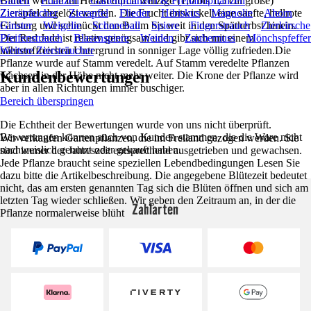
Blüten welche im Herbst durch winzige (1,0 bis 1,5 cm große)
Garten
Pflanzen
Gartenpflanzen & Freilandpflanzen
Zieräpfel abgelöst werden. Die Frucht entwickelt eine sanfte, hellrote
Ziersträucher
Zierapfel
Flieder
Hibiskus
Magnolie
Ahorn
Färbung und schmückt den Baum bis weit in den Spätherbst hinein.
Ginster
Weigelie
Schneeball
Spiere
Fingerstrauch
Zierkirsche
Der Red Jade ist relativ genügsam und gibt sich mit einem
Pfeifenstrauch
Blasenspiere
Weiden
Zaubernuss
Mönchspfeffer
nährstoffreichen Untergrund in sonniger Lage völlig zufrieden.Die
Weitere Ziersträucher
Pflanze wurde auf Stamm veredelt. Auf Stamm veredelte Pflanzen
Kundenbewertungen
wachsen in der Höhe nicht mehr weiter. Die Krone der Pflanze wird
aber in allen Richtungen immer buschiger.
Bereich überspringen
Die Echtheit der Bewertungen wurde von uns nicht überprüft.
Bewertungen können auch von Kunden stammen, die die Ware nicht
Wir verkaufen Gartenpflanzen, die im Freiland gezogen werden. Sie
nachweislich genutzt oder gekauft haben.
sind immer der Jahreszeit entsprechend ausgetrieben und gewachsen.
Jede Pflanze braucht seine speziellen Lebendbedingungen Lesen Sie
dazu bitte die Artikelbeschreibung. Die angegebene Blütezeit bedeutet
nicht, das am ersten genannten Tag sich die Blüten öffnen und sich am
letzten Tag wieder schließen. Wir geben den Zeitraum an, in der die
Zahlarten
Pflanze normalerweise blüht