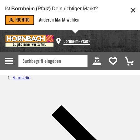
Ist
Bornheim (Pfalz)
Dein richtiger Markt?
JA, RICHTIG
Anderen Markt wählen
Bornheim (Pfalz)
Startseite