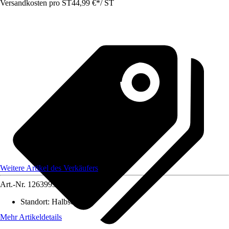
Versandkosten pro ST
44,99 €
*
/
ST
Weitere Artikel des Verkäufers
Art.-Nr.
12639931
Standort
:
Halbschatten
Mehr Artikeldetails