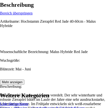
Beschreibung
Bereich überspringen
Artikelname: Hochstamm Zierapfel Red Jade 40-60cm - Malus
Hybride
Wissenschaftliche Bezeichnung: Malus Hybride Red Jade
Wuchsgröße:
Blütezeit: Mai - Juni
Mehr anzeigen
Beschreibung:
Weitere Kategorien
Der Zierapfel wurde auf Stamm veredelt. Der sehr winterharte und
robuste Zierapfel bildet im Laufe der Jahre eine sehr ausdrucksstarke,
schirmartige Krone. Im Frühjahr entwickeln sich weiß-rosafarbene
Liste überspringen