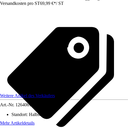
Versandkosten pro ST
69,99 €
*
/
ST
Weitere Artikel des Verkäufers
Art.-Nr.
12640612
Standort
:
Halbschatten
Mehr Artikeldetails