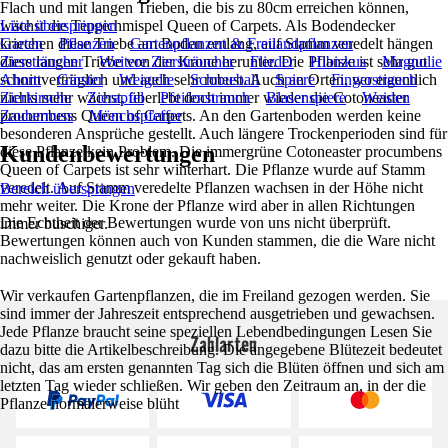
Flach und mit langen Trieben, die bis zu 80cm erreichen können,
wächst die Teppichmispel Queen of Carpets. Als Bodendecker
Liste überspringen
kriechen diese Triebe am Boden entlang, auf Stamm veredelt hängen
Garten
Pflanzen
Gartenpflanzen & Freilandpflanzen
diese langen Triebe von der Krone herunter. Die Pflanze ist sehr gut
Ziersträucher
Weitere Ziersträucher
Flieder
Hibiskus
Magnolie
schnittverträglich und auch sehr robust. Auch an Orten, wo eigentlich
Ahorn
Ginster
Weigelie
Schneeball
Spiere
Fingerstrauch
nichts mehr wächst, überlebt doch immer wieder die Cotoneaster
Zierkirsche
Zierapfel
Pfeifenstrauch
Blasenspiere
Weiden
procumbens Queen of Carpets. An den Gartenboden werden keine
Zaubernuss
Mönchspfeffer
besonderen Ansprüche gestellt. Auch längere Trockenperioden sind für
Kundenbewertungen
diese Pflanze kein Problem. Die immergrüne Cotoneaster procumbens
Queen of Carpets ist sehr winterhart. Die Pflanze wurde auf Stamm
veredelt. Auf Stamm veredelte Pflanzen wachsen in der Höhe nicht
Bereich überspringen
mehr weiter. Die Krone der Pflanze wird aber in allen Richtungen
Die Echtheit der Bewertungen wurde von uns nicht überprüft.
immer buschiger.
Bewertungen können auch von Kunden stammen, die die Ware nicht
nachweislich genutzt oder gekauft haben.
Wir verkaufen Gartenpflanzen, die im Freiland gezogen werden. Sie
sind immer der Jahreszeit entsprechend ausgetrieben und gewachsen.
Jede Pflanze braucht seine speziellen Lebendbedingungen Lesen Sie
Zahlarten
dazu bitte die Artikelbeschreibung. Die angegebene Blütezeit bedeutet
nicht, das am ersten genannten Tag sich die Blüten öffnen und sich am
letzten Tag wieder schließen. Wir geben den Zeitraum an, in der die
Pflanze normalerweise blüht