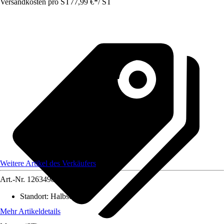
Versandkosten pro ST
77,99 €
*
/
ST
Weitere Artikel des Verkäufers
Art.-Nr.
12634984
Standort
:
Halbschatten
Mehr Artikeldetails