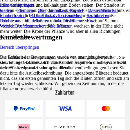
sollte auf feuchtem und kalkhaltigem Boden stehen. Der Standort ist
Liste überspringen
ideal an einem sonnigen oder halbschattigen Platz. Ein Winterschutz ist
Garten
Pflanzen
Obst, Gemüse & Kräuter
Beerensträucher
nicht erforderlich. Die Ribes uva-crispa Mucurines bildet große
Stachelbeeren
Balkonobst & Terrassenobst
Brombeeren
Früchte aus und ist äußerst robust.Die Pflanze wurde auf Stamm
Himbeeren
Heidelbeeren
Johannisbeeren
Kiwi
veredelt. Auf Stamm veredelte Pflanzen wachsen in der Höhe nicht
Weitere Beerensträucher
Weinreben
mehr weiter. Die Krone der Pflanze wird aber in allen Richtungen
Kundenbewertungen
immer buschiger.
Bereich überspringen
Die Echtheit der Bewertungen wurde von uns nicht überprüft.
Wir verkaufen Gartenpflanzen, die im Freiland gezogen werden. Sie
Bewertungen können auch von Kunden stammen, die die Ware nicht
sind immer der Jahreszeit entsprechend ausgetrieben und gewachsen.
nachweislich genutzt oder gekauft haben.
Jede Pflanze braucht seine speziellen Lebendbedingungen Lesen Sie
dazu bitte die Artikelbeschreibung. Die angegebene Blütezeit bedeutet
nicht, das am ersten genannten Tag sich die Blüten öffnen und sich am
letzten Tag wieder schließen. Wir geben den Zeitraum an, in der die
Pflanze normalerweise blüht
Zahlarten