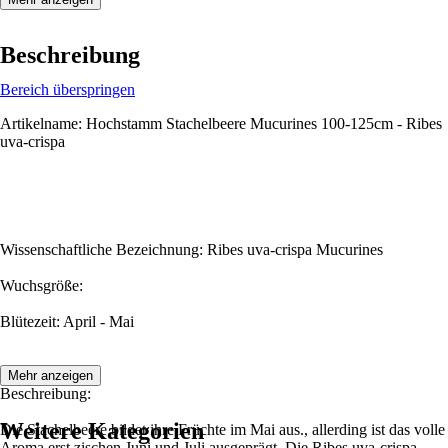
Beschreibung
Bereich überspringen
Artikelname: Hochstamm Stachelbeere Mucurines 100-125cm - Ribes
uva-crispa
Wissenschaftliche Bezeichnung: Ribes uva-crispa Mucurines
Wuchsgröße:
Blütezeit: April - Mai
Mehr anzeigen
Beschreibung:
Weitere Kategorien
Die Stachelbeere bildet ihre Früchte im Mai aus., allerding ist das volle
Aroma erst zischen Juni und Juli ausgeprägt. Die Ribes uva-crispa