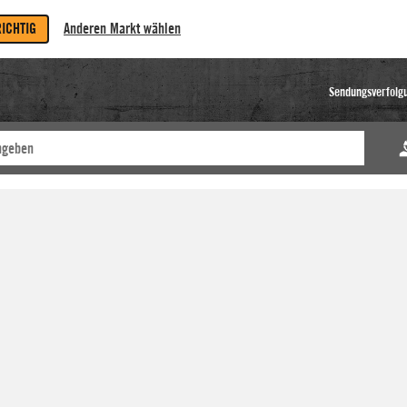
RICHTIG
Anderen Markt wählen
Sendungsverfolg