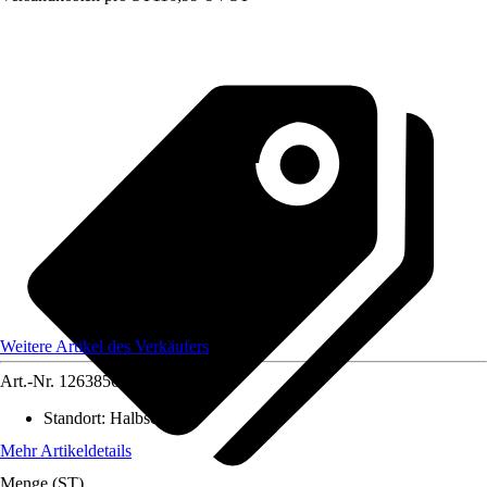
Weitere Artikel des Verkäufers
Art.-Nr.
12638560
Standort
:
Halbschatten
Mehr Artikeldetails
Menge (ST)