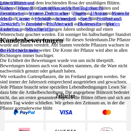
grünen Blätter und dem leuchtenden Rosa der unzähligen Blüten.
Liste überspringen
Während seiner Blütezeit öffnen sich jeden Tag neue Blüten und
Garten
Pflanzen
Gartenpflanzen & Freilandpflanzen
verströmen einen zarten Duft in seiner Umgebung. Am intensivsten ist
Ziersträucher
Weitere Ziersträucher
Flieder
Hibiskus
Magnolie
sein Duft, wenn der Schlafbaum morgens seine Blätter öffnet und
Ahorn
Ginster
Weigelie
Schneeball
Spiere
Fingerstrauch
„erwacht“. In zunehmendem Alter wird auch dieses Exemplar
Zierkirsche
Zierapfel
Pfeifenstrauch
Blasenspiere
Weiden
winterfest, jedoch sollte in jungen Jahren unbedingt auf einen
Zaubernuss
Mönchspfeffer
Winterschutz geachtet werden. Ein sonniger bis halbschattiger Standort
Kundenbewertungen
auf lockerem Gartenboden ist ideal für diesen Seidenbaum.Die Pflanze
wurde auf Stamm veredelt. Auf Stamm veredelte Pflanzen wachsen in
der Höhe nicht mehr weiter. Die Krone der Pflanze wird aber in allen
Bereich überspringen
Richtungen immer buschiger.
Die Echtheit der Bewertungen wurde von uns nicht überprüft.
Bewertungen können auch von Kunden stammen, die die Ware nicht
nachweislich genutzt oder gekauft haben.
Wir verkaufen Gartenpflanzen, die im Freiland gezogen werden. Sie
sind immer der Jahreszeit entsprechend ausgetrieben und gewachsen.
Jede Pflanze braucht seine speziellen Lebendbedingungen Lesen Sie
dazu bitte die Artikelbeschreibung. Die angegebene Blütezeit bedeutet
Zahlarten
nicht, das am ersten genannten Tag sich die Blüten öffnen und sich am
letzten Tag wieder schließen. Wir geben den Zeitraum an, in der die
Pflanze normalerweise blüht