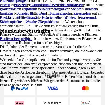
Blüten. Der Rosen-Eibisch ist ein sehr beliebter Zierstrauch, der an
Liste überspringen
geschützten, sonnigen Standorten bis zu drei Monate lang blüht. Seine
Garten
Pflanzen
Gartenpflanzen & Freilandpflanzen
großen Blüten zeigen ein tolles Farbenspiel von weiß bis zu einem
Ziersträucher
Hibiskus
Flieder
Magnolie
Ahorn
Ginster
kräftigen Rot in der Mitte. Der Hibiscus eignet sich besonders gut als
Weigelie
Schneeball
Spiere
Fingerstrauch
Zierkirsche
Blickfang auf in Steingärten, Gartenkübel, Balkon, Terrasse und
Zierapfel
Pfeifenstrauch
Blasenspiere
Weiden
Zaubernuss
Staudenrabatten. In kalten Gegenden ist ein Winterschutz
Mönchspfeffer
Weitere Ziersträucher
empfehlenswert. Ein Rückschnitt im Januar/Februar, um ein Drittel
Kundenbewertungen
oder sogar bis zur Hälfte der Pflanze bewirkt eine größere Blüte. Die
Pflanze wurde auf Stamm veredelt. Auf Stamm veredelte Pflanzen
wachsen in der Höhe nicht mehr weiter. Die Krone der Pflanze wird
Bereich überspringen
aber in allen Richtungen immer buschiger.
Die Echtheit der Bewertungen wurde von uns nicht überprüft.
Bewertungen können auch von Kunden stammen, die die Ware nicht
nachweislich genutzt oder gekauft haben.
Wir verkaufen Gartenpflanzen, die im Freiland gezogen werden. Sie
sind immer der Jahreszeit entsprechend ausgetrieben und gewachsen.
Jede Pflanze braucht seine speziellen Lebendbedingungen Lesen Sie
dazu bitte die Artikelbeschreibung. Die angegebene Blütezeit bedeutet
Zahlarten
nicht, das am ersten genannten Tag sich die Blüten öffnen und sich am
letzten Tag wieder schließen. Wir geben den Zeitraum an, in der die
Pflanze normalerweise blüht