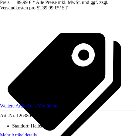
Preis — 89,99 € * Alle Preise inkl. MwSt. und ggf. zzgl.
Versandkosten pro ST
89,99 €
*
/
ST
Weitere Artikel des Verkäufers
Art.-Nr.
12638091
Standort
:
Halbschatten
Mehr Artikeldetails