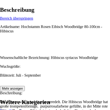
Beschreibung
Bereich überspringen
Artikelname: Hochstamm Rosen Eibisch Woodbridge 80-100cm -
Hibiscus
Wissenschaftliche Bezeichnung: Hibiscus syriacus Woodbridge
Wuchsgröße:
Blütezeit: Juli - September
Mehr anzeigen
Beschreibung:
Weitere Kategorien
Die Pflanze wurde auf Stamm veredelt. Die Hibiscus Woodbridge hat
große trompetenförmige, purpurrosafarbene gefüllte, in der Mitte rote