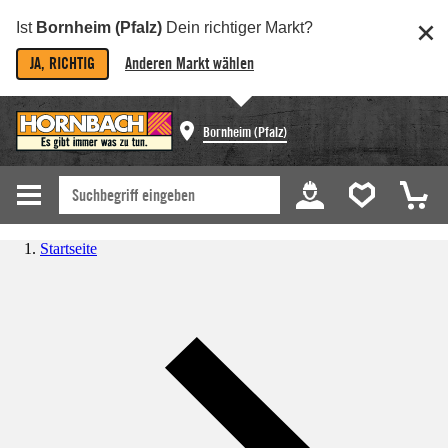
Ist
Bornheim (Pfalz)
Dein richtiger Markt?
JA, RICHTIG
Anderen Markt wählen
Bornheim (Pfalz)
Startseite