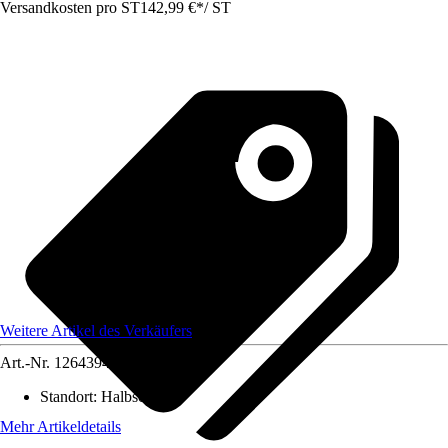
Versandkosten pro ST
142,99 €
*
/
ST
Weitere Artikel des Verkäufers
Art.-Nr.
12643942
Standort
:
Halbschatten
Mehr Artikeldetails