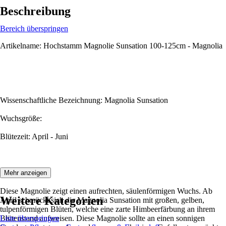
Beschreibung
Bereich überspringen
Artikelname: Hochstamm Magnolie Sunsation 100-125cm - Magnolia
Wissenschaftliche Bezeichnung: Magnolia Sunsation
Wuchsgröße:
Blütezeit: April - Juni
Beschreibung:
Mehr anzeigen
Diese Magnolie zeigt einen aufrechten, säulenförmigen Wuchs. Ab
Weitere Kategorien
April schmückt sich die Magnolia Sunsation mit großen, gelben,
tulpenförmigen Blüten, welche eine zarte Himbeerfärbung an ihrem
Blütenstand aufweisen. Diese Magnolie sollte an einen sonnigen
Liste überspringen