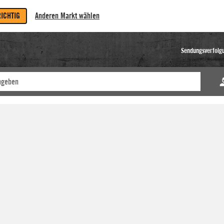
RICHTIG
Anderen Markt wählen
Sendungsverfolg