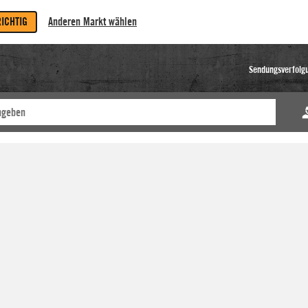
RICHTIG
Anderen Markt wählen
Sendungsverfolg