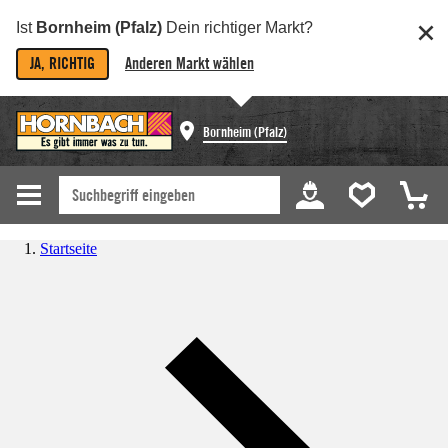
Ist
Bornheim (Pfalz)
Dein richtiger Markt?
JA, RICHTIG
Anderen Markt wählen
Bornheim (Pfalz)
Startseite