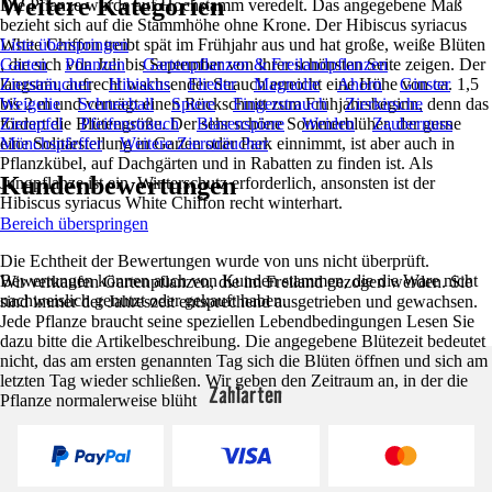
Weitere Kategorien
Die Pflanze wurde auf Hochstamm veredelt. Das angegebene Maß
bezieht sich auf die Stammhöhe ohne Krone. Der Hibiscus syriacus
White Chiffon treibt spät im Frühjahr aus und hat große, weiße Blüten
Liste überspringen
, die sich von Juli bis September von ihrer schönsten Seite zeigen. Der
Garten
Pflanzen
Gartenpflanzen & Freilandpflanzen
langsam, aufrecht wachsender Strauch erreicht eine Höhe von ca. 1,5
Ziersträucher
Hibiskus
Flieder
Magnolie
Ahorn
Ginster
bis 2 m und verträgt einen Rückschnitt zum Frühjahrsbeginn, denn das
Weigelie
Schneeball
Spiere
Fingerstrauch
Zierkirsche
fördert die Blütengröße. Der sehr schöne Sommerblüher, der gerne
Zierapfel
Pfeifenstrauch
Blasenspiere
Weiden
Zaubernuss
eine Solitärstellung in Garten oder Park einnimmt, ist aber auch in
Mönchspfeffer
Weitere Ziersträucher
Pflanzkübel, auf Dachgärten und in Rabatten zu finden ist. Als
Kundenbewertungen
Jungpflanze ist ein Winterschutz erforderlich, ansonsten ist der
Hibiscus syriacus White Chiffon recht winterhart.
Bereich überspringen
Die Echtheit der Bewertungen wurde von uns nicht überprüft.
Bewertungen können auch von Kunden stammen, die die Ware nicht
Wir verkaufen Gartenpflanzen, die im Freiland gezogen werden. Sie
nachweislich genutzt oder gekauft haben.
sind immer der Jahreszeit entsprechend ausgetrieben und gewachsen.
Jede Pflanze braucht seine speziellen Lebendbedingungen Lesen Sie
dazu bitte die Artikelbeschreibung. Die angegebene Blütezeit bedeutet
nicht, das am ersten genannten Tag sich die Blüten öffnen und sich am
letzten Tag wieder schließen. Wir geben den Zeitraum an, in der die
Zahlarten
Pflanze normalerweise blüht