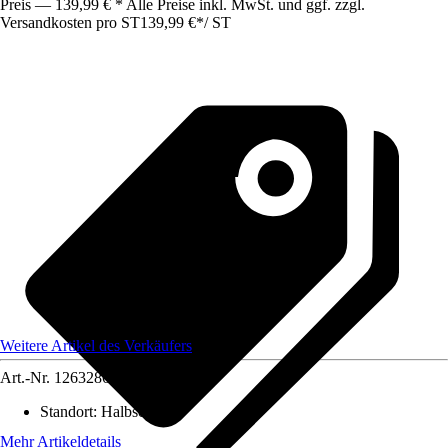
Preis — 139,99 € * Alle Preise inkl. MwSt. und ggf. zzgl.
Versandkosten pro ST
139,99 €
*
/
ST
Weitere Artikel des Verkäufers
Art.-Nr.
12632867
Standort
:
Halbschatten
Mehr Artikeldetails