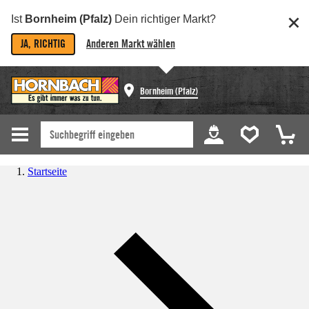
Ist
Bornheim (Pfalz)
Dein richtiger Markt?
JA, RICHTIG
Anderen Markt wählen
Bornheim (Pfalz)
Startseite