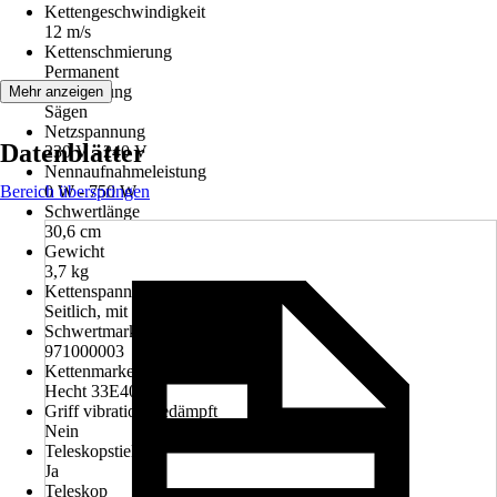
Kettengeschwindigkeit
12 m/s
Kettenschmierung
Permanent
Anwendung
Mehr anzeigen
Sägen
Netzspannung
Datenblätter
230 V - 240 V
Nennaufnahmeleistung
Bereich überspringen
0 W - 750 W
Schwertlänge
30,6 cm
Gewicht
3,7 kg
Kettenspanner
Seitlich, mit Werkzeug
Schwertmarke
971000003
Kettenmarke
Hecht 33E40E
Griff vibrationsgedämpft
Nein
Teleskopstiel
Ja
Teleskop