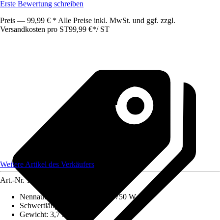
Erste Bewertung schreiben
Preis — 99,99 € * Alle Preise inkl. MwSt. und ggf. zzgl.
Versandkosten pro ST
99,99 €
*
/
ST
Weitere Artikel des Verkäufers
Art.-Nr.
12613375
Nennaufnahmeleistung
:
0 W - 750 W
Schwertlänge
:
30,6 cm
Gewicht
:
3,7 kg