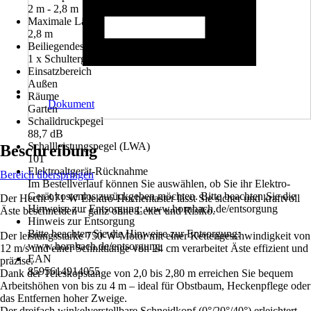
2 m - 2,8 m
Maximale Länge
2,8 m
Beiliegendes Zubehör
1 x Schultergurt, 1 x Schwertschutz
Einsatzbereich
Außen
Räume
Dokument
Garten
Schalldruckpegel
88,7 dB
Schallleistungspegel (LWA)
Beschreibung
101
Elektroaltgerät-Rücknahme
Bereich überspringen
Im Bestellverlauf können Sie auswählen, ob Sie ihr Elektro-
Gerät kostenlos zurückgeben möchten. Bitte beachten Sie die
Der Hecht 971 W Elektro-Hochentaster lässt Sie sicher und kraftvoll
Hinweise zur Entsorgung: www.hornbach.de/entsorgung
Äste beschneiden – ganz ohne Leiter und Risiko.
Hinweis zur Entsorgung
Bitte beachten Sie die Hinweise zur Entsorgung:
Der leistungsstarke 750-W-Motor mit einer Kettengeschwindigkeit von
www.hornbach.de/entsorgung
12 m/s und einer Schnittlänge von 24 cm verarbeitet Äste effizient und
EAN
präzise.
8595614914055
Dank der Teleskopstange von 2,0 bis 2,80 m erreichen Sie bequem
Arbeitshöhen von bis zu 4 m – ideal für Obstbaum, Heckenpflege oder
das Entfernen hoher Zweige.
Der dreifach winkelverstellbare Schneidkopf (0°/20°/40°) erleichtert