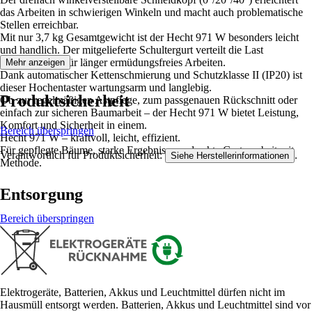
das Arbeiten in schwierigen Winkeln und macht auch problematische
Stellen erreichbar.
Mit nur 3,7 kg Gesamtgewicht ist der Hecht 971 W besonders leicht
und handlich. Der mitgelieferte Schultergurt verteilt die Last
gleichmäßig – für länger ermüdungsfreies Arbeiten.
Mehr anzeigen
Dank automatischer Kettenschmierung und Schutzklasse II (IP20) ist
dieser Hochentaster wartungsarm und langlebig.
Produktsicherheit
Ob zur regelmäßigen Astpflege, zum passgenauen Rückschnitt oder
einfach zur sicheren Baumarbeit – der Hecht 971 W bietet Leistung,
Komfort und Sicherheit in einem.
Bereich überspringen
Hecht 971 W – kraftvoll, leicht, effizient.
Für gepflegte Bäume, starke Ergebnisse und echte Gartenarbeit mit
Verantwortlich für Produktsicherheit:
.
Siehe Herstellerinformationen
Methode.
Entsorgung
Bereich überspringen
Elektrogeräte, Batterien, Akkus und Leuchtmittel dürfen nicht im
Hausmüll entsorgt werden. Batterien, Akkus und Leuchtmittel sind vor