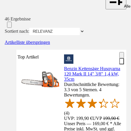
Alle
46 Ergebnisse
Sortiert nach:
Artikelliste überspringen
Top Artikel
Benzin Kettensäge Husqvarna
120 Mark II 14" 3/8" 1,4 kW,
35cm
Durchschnittliche Bewertung:
3.3 von 5 Sternen. 4
Bewertungen.
(
4
)
UVP: 199,90 €
UVP
199,90 €
Unser Preis — 169,00 € * Alle
Preise inkl. MwSt. und ggf.