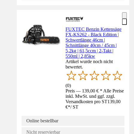
FUXTEC Benzin Kettensäge
FX-KS262 - Black Edition |
Schwertlänge 46cm |
Schnittlänge 40cm / 45cm |
5,2kg | 61,5ccm | 2-Takt |
550ml | 2,85kw
Artikel wurde noch nicht
bewertet.
(
0
)
Preis — 139,00 € * Alle Preise
inkl. MwSt. und ggf. zzgl.
Versandkosten pro ST
139,00
€
*
/
ST
Online bestellbar
Nicht reservierbar