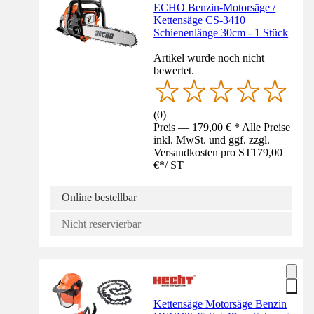
ECHO Benzin-Motorsäge /
Kettensäge CS-3410
Schienenlänge 30cm - 1 Stück
Artikel wurde noch nicht
bewertet.
(
0
)
Preis — 179,00 € * Alle Preise
inkl. MwSt. und ggf. zzgl.
Versandkosten pro ST
179,00
€
*
/
ST
Online bestellbar
Nicht reservierbar
Kettensäge Motorsäge Benzin