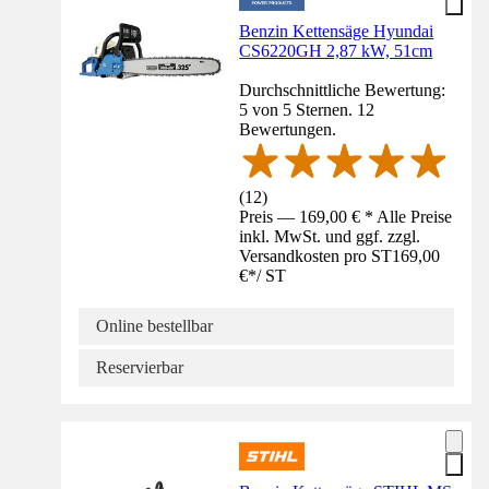
Benzin Kettensäge Hyundai
CS6220GH 2,87 kW, 51cm
Durchschnittliche Bewertung:
5 von 5 Sternen. 12
Bewertungen.
(
12
)
Preis — 169,00 € * Alle Preise
inkl. MwSt. und ggf. zzgl.
Versandkosten pro ST
169,00
€
*
/
ST
Online bestellbar
Reservierbar