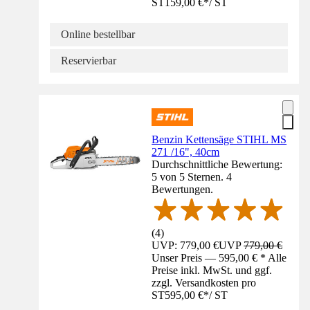
ST
159,00 €
*
/
ST
Online bestellbar
Reservierbar
Benzin Kettensäge STIHL MS
271 /16", 40cm
Durchschnittliche Bewertung:
5 von 5 Sternen. 4
Bewertungen.
(
4
)
UVP: 779,00 €
UVP
779,00 €
Unser Preis — 595,00 € * Alle
Preise inkl. MwSt. und ggf.
zzgl. Versandkosten pro
ST
595,00 €
*
/
ST