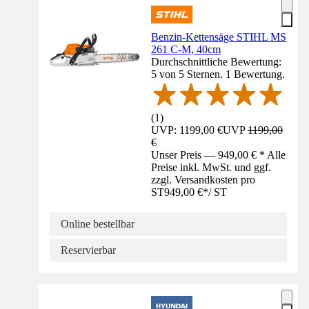
Benzin-Kettensäge STIHL MS
261 C-M, 40cm
Durchschnittliche Bewertung:
5 von 5 Sternen. 1 Bewertung.
(
1
)
UVP: 1199,00 €
UVP
1199,00
€
Unser Preis — 949,00 € * Alle
Preise inkl. MwSt. und ggf.
zzgl. Versandkosten pro
ST
949,00 €
*
/
ST
Online bestellbar
Reservierbar