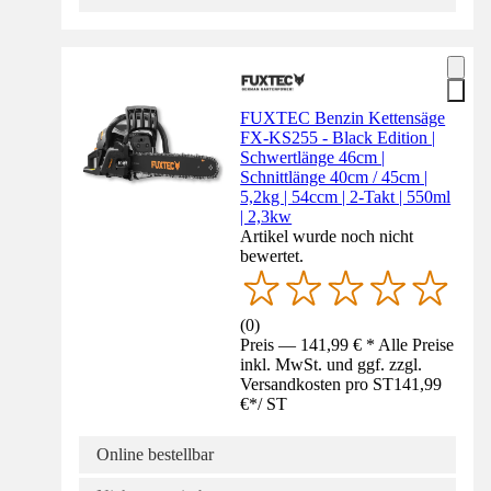
FUXTEC Benzin Kettensäge
FX-KS255 - Black Edition |
Schwertlänge 46cm |
Schnittlänge 40cm / 45cm |
5,2kg | 54ccm | 2-Takt | 550ml
| 2,3kw
Artikel wurde noch nicht
bewertet.
(
0
)
Preis — 141,99 € * Alle Preise
inkl. MwSt. und ggf. zzgl.
Versandkosten pro ST
141,99
€
*
/
ST
Online bestellbar