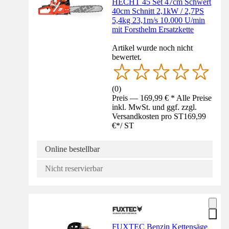
HECHT 45 Set 47cm Schwert
40cm Schnitt 2,1kW / 2,7PS
5,4kg 23,1m/s 10.000 U/min
mit Forsthelm Ersatzkette
Artikel wurde noch nicht
bewertet.
(
0
)
Preis — 169,99 € * Alle Preise
inkl. MwSt. und ggf. zzgl.
Versandkosten pro ST
169,99
€
*
/
ST
Online bestellbar
Nicht reservierbar
FUXTEC Benzin Kettensäge