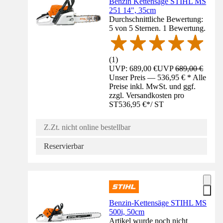
Benzin Kettensäge STIHL MS
251 14", 35cm
Durchschnittliche Bewertung:
5 von 5 Sternen. 1 Bewertung.
(
1
)
UVP: 689,00 €
UVP
689,00 €
Unser Preis — 536,95 € * Alle
Preise inkl. MwSt. und ggf.
zzgl. Versandkosten pro
ST
536,95 €
*
/
ST
Z.Zt. nicht online bestellbar
Reservierbar
Benzin-Kettensäge STIHL MS
500i, 50cm
Artikel wurde noch nicht