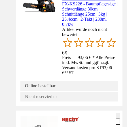
FX-KS226 - Baumpflegesäge |
Schwertlänge 30cm |
Schnittlänge 25cm | 3kg |
25,4ccm | 2-Takt | 230ml |
0,7kw
Artikel wurde noch nicht
bewertet.
(
0
)
Preis — 93,06 € * Alle Preise
inkl. MwSt. und ggf. zzgl.
Versandkosten pro ST
93,06
€
*
/
ST
Online bestellbar
Nicht reservierbar