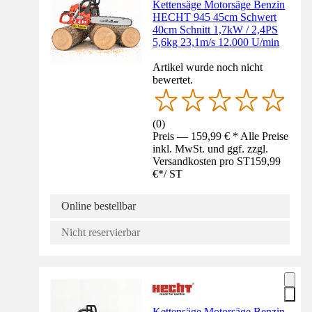
Kettensäge Motorsäge Benzin
HECHT 945 45cm Schwert
40cm Schnitt 1,7kW / 2,4PS
5,6kg 23,1m/s 12.000 U/min
Artikel wurde noch nicht
bewertet.
(
0
)
Preis — 159,99 € * Alle Preise
inkl. MwSt. und ggf. zzgl.
Versandkosten pro ST
159,99
€
*
/
ST
Online bestellbar
Nicht reservierbar
Kettensäge Motorsäge Benzin