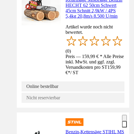
HECHT 62 50cm Schwert
45cm Schnitt 2,9kW / 4PS
5,4kg 20,8m/s 8.500 U/min
Artikel wurde noch nicht
bewertet.
(
0
)
Preis — 159,99 € * Alle Preise
inkl. MwSt. und ggf. zzgl.
Versandkosten pro ST
159,99
€
*
/
ST
Online bestellbar
Nicht reservierbar
Benzin-Kettensäge STIHL MS