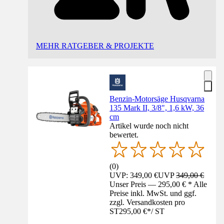
MEHR RATGEBER & PROJEKTE
Benzin-Motorsäge Husqvarna
135 Mark II, 3/8", 1,6 kW, 36
cm
Artikel wurde noch nicht
bewertet.
(
0
)
UVP: 349,00 €
UVP
349,00 €
Unser Preis — 295,00 € * Alle
Preise inkl. MwSt. und ggf.
zzgl. Versandkosten pro
ST
295,00 €
*
/
ST