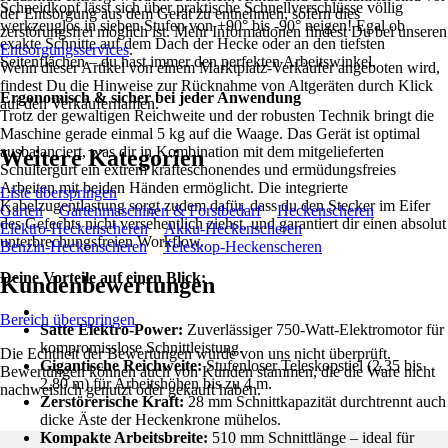
Schneidkopf lässt sich über praktische Schnellverschlüsse völlig
der Entsorgung aus dem Gerät zu entnehmen, sofern dies
werkzeuglos in sieben Stufen von +90° bis -90° neigen! Egal ob
zerstörungsfrei möglich ist. Mehr Informationen findest Du bei unseren
exakte Schnitte auf dem Dach der Hecke oder an den tiefsten
Entsorgungsservices
.
Seitenflächen – du hast immer den perfekten Arbeitswinkel.
Wenn dieser Artikel von einem Marktplatz-Verkäufer angeboten wird,
findest Du die Hinweise zur Rücknahme von Altgeräten durch Klick
Ergonomisch & sicher bei jeder Anwendung
auf den Verkäufernamen.
Trotz der gewaltigen Reichweite und der robusten Technik bringt die
Maschine gerade einmal 5 kg auf die Waage. Das Gerät ist optimal
ausbalanciert, was dir in Kombination mit dem mitgelieferten
Weitere Kategorien
Schultergurt ein extrem kräfteschonendes und ermüdungsfreies
Arbeiten mit beiden Händen ermöglicht. Die integrierte
Liste überspringen
Kabelzugentlastung sorgt zudem dafür, dass du den Stecker im Eifer
Garten
Gartenmaschinen & Forstbedarf
Heckenscheren
des Gefechts nicht versehentlich ziehst, und garantiert dir einen absolut
Elektro-Heckenscheren
Akku-Heckenscheren
unterbrechungsfreien Workflow.
Benzin-Heckenscheren
Teleskop-Heckenscheren
Deine Vorteile auf einen Blick:
Kundenbewertungen
Bereich überspringen
Satte Elektro-Power:
Zuverlässiger 750-Watt-Elektromotor für
kompromisslose Schnittleistung.
Die Echtheit der Bewertungen wurde von uns nicht überprüft.
Gigantische Reichweite:
Stufenloser Teleskopstiel (2,35 bis
Bewertungen können auch von Kunden stammen, die die Ware nicht
2,80 m) für Arbeitshöhen bis zu 4 m.
nachweislich genutzt oder gekauft haben.
Zerstörerische Kraft:
28 mm Schnittkapazität durchtrennt auch
dicke Äste der Heckenkrone mühelos.
Kompakte Arbeitsbreite:
510 mm Schnittlänge – ideal für