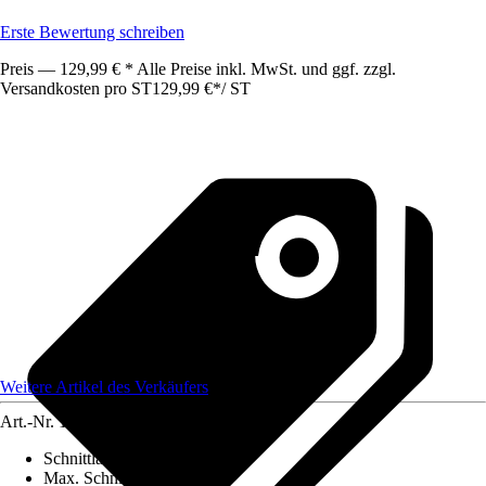
Erste Bewertung schreiben
Preis — 129,99 € * Alle Preise inkl. MwSt. und ggf. zzgl.
Versandkosten pro ST
129,99 €
*
/
ST
Weitere Artikel des Verkäufers
Art.-Nr.
12614330
Schnittlänge
:
51 cm
Max. Schnittstärke
:
28 mm