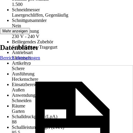
1.500
Schneidmesser
Lasergeschliffen, Gegenläufig
Schnittgutsammler
Nein
Netzspannung
Mehr anzeigen
230 V - 240 V
Beiliegendes Zubehör
Datenblätter
Schnittschutz, Tragegurt
Antriebsart
Bereich überspringen
Elektrisch
Artikeltyp
Schere
Ausführung
Heckenschere
Einsatzbereich
Außen
Anwendung
Schneiden
Räume
Garten
Schalldruckpegel (LpA)
88
Schallleistungspegel (LWA)
95,5