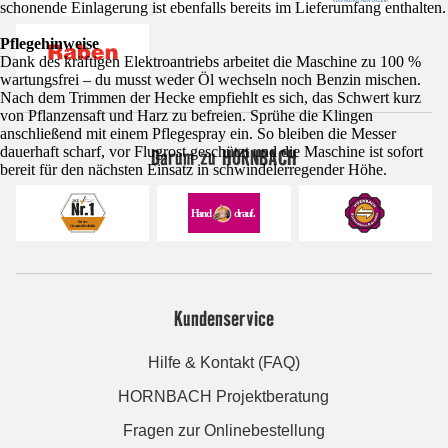
schonende Einlagerung ist ebenfalls bereits im Lieferumfang enthalten.
Pflegehinweise
Dank des kräftigen Elektroantriebs arbeitet die Maschine zu 100 %
wartungsfrei – du musst weder Öl wechseln noch Benzin mischen.
Nach dem Trimmen der Hecke empfiehlt es sich, das Schwert kurz
von Pflanzensaft und Harz zu befreien. Sprühe die Klingen
anschließend mit einem Pflegespray ein. So bleiben die Messer
dauerhaft scharf, vor Flugrost geschützt und die Maschine ist sofort
Darum zu HORNBACH
bereit für den nächsten Einsatz in schwindelerregender Höhe.
Kundenservice
Hilfe & Kontakt (FAQ)
HORNBACH Projektberatung
Fragen zur Onlinebestellung