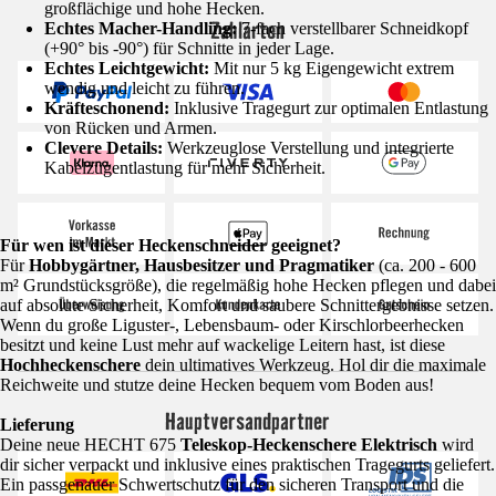
großflächige und hohe Hecken.
Zahlarten
Echtes Macher-Handling:
7-fach verstellbarer Schneidkopf
(+90° bis -90°) für Schnitte in jeder Lage.
Echtes Leichtgewicht:
Mit nur 5 kg Eigengewicht extrem
wendig und leicht zu führen.
Kräfteschonend:
Inklusive Tragegurt zur optimalen Entlastung
von Rücken und Armen.
Clevere Details:
Werkzeuglose Verstellung und integrierte
Kabelzugentlastung für mehr Sicherheit.
Für wen ist dieser Heckenschneider geeignet?
Für
Hobbygärtner, Hausbesitzer und Pragmatiker
(ca. 200 - 600
m² Grundstücksgröße), die regelmäßig hohe Hecken pflegen und dabei
auf absolute Sicherheit, Komfort und saubere Schnittergebnisse setzen.
Wenn du große Liguster-, Lebensbaum- oder Kirschlorbeerhecken
besitzt und keine Lust mehr auf wackelige Leitern hast, ist diese
Hochheckenschere
dein ultimatives Werkzeug. Hol dir die maximale
Reichweite und stutze deine Hecken bequem vom Boden aus!
Hauptversandpartner
Lieferung
Deine neue HECHT 675
Teleskop-Heckenschere Elektrisch
wird
dir sicher verpackt und inklusive eines praktischen Tragegurts geliefert.
Ein passgenauer Schwertschutz für den sicheren Transport und die