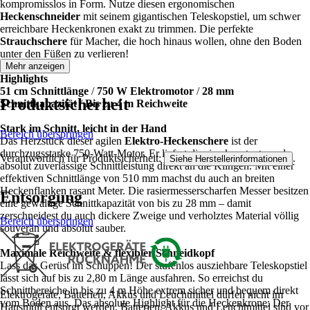
kompromisslos in Form. Nutze diesen ergonomischen
Heckenschneider
mit seinem gigantischen Teleskopstiel, um schwer
erreichbare Heckenkronen exakt zu trimmen. Die perfekte
Strauchschere
für Macher, die hoch hinaus wollen, ohne den Boden
unter den Füßen zu verlieren!
Mehr anzeigen
Highlights
51 cm Schnittlänge
/
750 W Elektromotor
/
28 mm
Produktsicherheit
Schnittkapazität
/
Bis zu 4 m Reichweite
Stark im Schnitt, leicht in der Hand
Bereich überspringen
Das Herzstück dieser agilen
Elektro-Heckenschere
ist der
durchzugsstarke 750-Watt-Motor. Er liefert dir eine konstante und
Verantwortlich für Produktsicherheit:
.
Siehe Herstellerinformationen
absolut zuverlässige Schnittleistung direkt an die Klingen. Mit einer
effektiven Schnittlänge von 510 mm machst du auch an breiten
Heckenflanken rasant Meter. Die rasiermesserscharfen Messer besitzen
Entsorgung
eine gewaltige Schnittkapazität von bis zu 28 mm – damit
zerschneidest du auch dickere Zweige und verholztes Material völlig
Bereich überspringen
souverän und absolut sauber.
Maximale Reichweite & flexibler Schneidkopf
Lass das Gerüst im Schuppen! Der stufenlos ausziehbare Teleskopstiel
lässt sich auf bis zu 2,80 m Länge ausfahren. So erreichst du
Schnittbereiche in bis zu 4 m Höhe extrem sicher und bequem direkt
Elektrogeräte, Batterien, Akkus und Leuchtmittel dürfen nicht im
vom Boden aus. Das absolute Highlight für die Heckenkrone: Der
Hausmüll entsorgt werden. Batterien, Akkus und Leuchtmittel sind vor