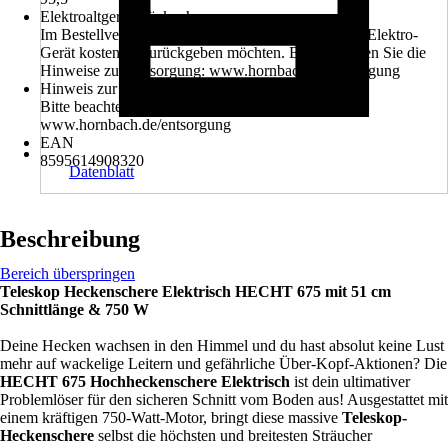
Elektroaltgerät-Rücknahme
Im Bestellverlauf können Sie auswählen, ob Sie ihr Elektro-
Gerät kostenlos zurückgeben möchten. Bitte beachten Sie die
Hinweise zur Entsorgung: www.hornbach.de/entsorgung
Hinweis zur Entsorgung
Bitte beachten Sie die Hinweise zur Entsorgung:
www.hornbach.de/entsorgung
EAN
8595614908320
Datenblatt
Beschreibung
Bereich überspringen
Teleskop Heckenschere Elektrisch HECHT 675 mit 51 cm
Schnittlänge & 750 W
Deine Hecken wachsen in den Himmel und du hast absolut keine Lust
mehr auf wackelige Leitern und gefährliche Über-Kopf-Aktionen? Die
HECHT 675 Hochheckenschere Elektrisch
ist dein ultimativer
Problemlöser für den sicheren Schnitt vom Boden aus! Ausgestattet mit
einem kräftigen 750-Watt-Motor, bringt diese massive
Teleskop-
Heckenschere
selbst die höchsten und breitesten Sträucher