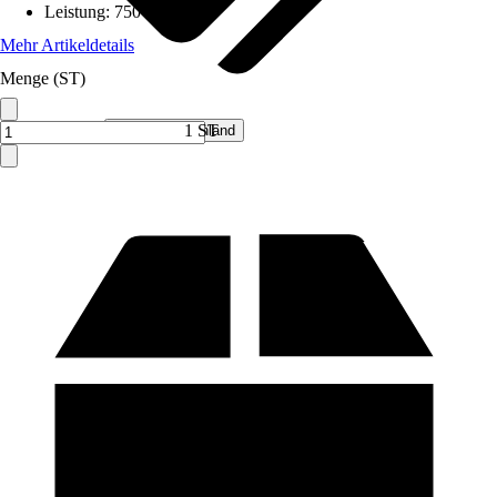
Leistung
:
750 W
Mehr Artikeldetails
Menge (ST)
Verkauf durch:
1 ST
Hecht Deutschland