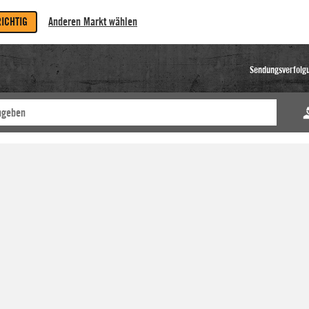
RICHTIG
Anderen Markt wählen
Sendungsverfolg