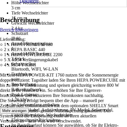
Dokument
Höhe Wechselrichter
3 cm
Tiefe Wechselrichter
15 cm
Beschreibung
Gewicht Wechselrichter
2,4 kg
Bereich überspringen
Schutzart
IP 66
Lieferumfang:
Anzahl Stringeingänge
○ 1 x HEPA PREMIUM 880
1
○ 2 x HEPA BASIC 440
Anzahl MPP Tracker
○ 1 x HEPA POWERCUBE 2200
2 Stück
○ 5 X MC4 Verlängerungskabel
Schnittstellen
○ 4 x MC4 Y-Kabel
Bluetooth, WIFI, W-LAN
Dachhaken
Mit dem HEPA POWER-KIT 1760 nutzen Sie die Sonnenenergie
nein
doppelt effizient: Tagsüber laden Sie Ihren HEPA POWERCUBE mit
Beschreibung
bis zu 800 W Ladeleistung und speisen gleichzeitig weitere 800 W
Balkonkraftwerk
direkt in Ihr Hausnetz ein. So erhöhen Sie Ihre Eigenver-
Peak Leistung
brauchsquote und reduzieren Ihre Stromkosten nachhaltig.
1,76 kWp
Die Steuerung erfolgt bequem über die App – manuell per
Im Lieferumfang enthalten
Zeitplan oder vollautomatisch mit dem optionalen SHELLY Smart
Anschlusskabel, Aufständerung, PV-Modul, Solarmodul,
Meter, der eine punkt- genaue Nulleinspeisung garantiert. Das
Mehr anzeigen
Unterkonstruktion, Wechselrichter
System passt die Einspeisung exakt an Ihren aktuellen
Elektroaltgerät-Rücknahme
Verbrauch an – kein Watt wird verschwendet.
Entsorgung
Im Bestellverlauf können Sie auswählen, ob Sie ihr Elektro-