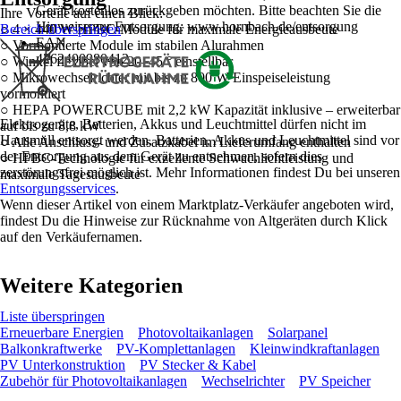
Gerät kostenlos zurückgeben möchten. Bitte beachten Sie die
Ihre Vorteile auf einen Blick:
Hinweise zur Entsorgung: www.hornbach.de/entsorgung
○ 4 × 440 W HPBC-Module für maximale Energieausbeute
Bereich überspringen
EAN
○ Vormontierte Module im stabilen Alurahmen
4262400980412
○ Winkel flexibel von 20–45 ° einstellbar
○ Mikrowechselrichter mit bis zu 800 W Einspeiseleistung
vormontiert
○ HEPA POWERCUBE mit 2,2 kW Kapazität inklusive – erweiterbar
Elektrogeräte, Batterien, Akkus und Leuchtmittel dürfen nicht im
auf bis zu 8,8 kW
Hausmüll entsorgt werden. Batterien, Akkus und Leuchtmittel sind vor
○ Alle Anschluss- und Zusatzkabel im Lieferumfang enthalten
der Entsorgung aus dem Gerät zu entnehmen, sofern dies
○ HPBC-Technologie für exzellente Schwachlichtleistung und
zerstörungsfrei möglich ist. Mehr Informationen findest Du bei unseren
maximale Tagesausbeute
Entsorgungsservices
.
Wenn dieser Artikel von einem Marktplatz-Verkäufer angeboten wird,
findest Du die Hinweise zur Rücknahme von Altgeräten durch Klick
auf den Verkäufernamen.
Weitere Kategorien
Liste überspringen
Erneuerbare Energien
Photovoltaikanlagen
Solarpanel
Balkonkraftwerke
PV-Komplettanlagen
Kleinwindkraftanlagen
PV Unterkonstruktion
PV Stecker & Kabel
Zubehör für Photovoltaikanlagen
Wechselrichter
PV Speicher