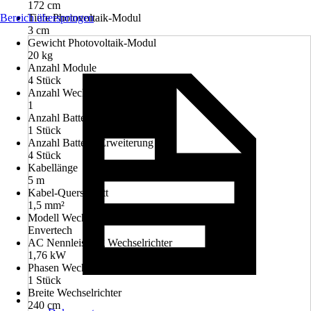
172 cm
Bereich überspringen
Tiefe Photovoltaik-Modul
3 cm
Gewicht Photovoltaik-Modul
20 kg
Anzahl Module
4 Stück
Anzahl Wechselrichter
1
Anzahl Batterie Basis
1 Stück
Anzahl Batterie Erweiterung
4 Stück
Kabellänge
5 m
Kabel-Querschnitt
1,5 mm²
Modell Wechselrichter
Envertech
AC Nennleistung Wechselrichter
1,76 kW
Phasen Wechselrichter
1 Stück
Breite Wechselrichter
240 cm