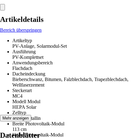
Artikeldetails
Bereich überspringen
Artikeltyp
PV-Anlage, Solarmodul-Set
Ausführung
PV-Komplettset
Anwendungsbereich
Flachdach
Dacheindeckung
Bieberschwanz, Bitumen, Falzblechdach, Trapezblechdach,
Wellfaserzement
Steckerart
MC4
Modell Modul
HEPA Solar
Zelltyp
Monokristallin
Mehr anzeigen
Breite Photovoltaik-Modul
113 cm
Datenblätter
Höhe Photovoltaik-Modul