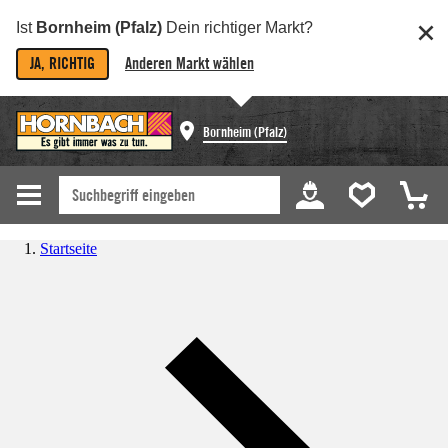
Ist
Bornheim (Pfalz)
Dein richtiger Markt?
JA, RICHTIG
Anderen Markt wählen
Bornheim (Pfalz)
Startseite