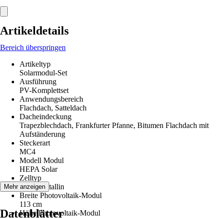
Artikeldetails
Bereich überspringen
Artikeltyp
Solarmodul-Set
Ausführung
PV-Komplettset
Anwendungsbereich
Flachdach, Satteldach
Dacheindeckung
Trapezblechdach, Frankfurter Pfanne, Bitumen Flachdach mit
Aufständerung
Steckerart
MC4
Modell Modul
HEPA Solar
Zelltyp
Monokristallin
Mehr anzeigen
Breite Photovoltaik-Modul
113 cm
Datenblätter
Höhe Photovoltaik-Modul