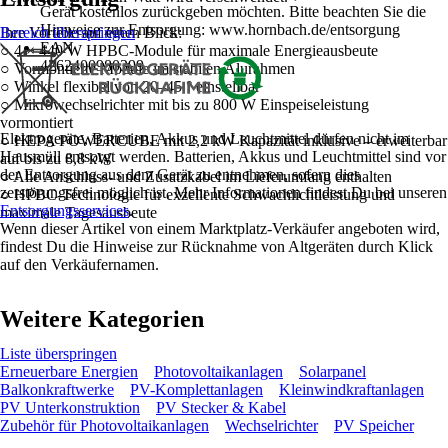
Gerät kostenlos zurückgeben möchten. Bitte beachten Sie die
Hinweise zur Entsorgung: www.hornbach.de/entsorgung
Ihre Vorteile auf einen Blick:
Bereich überspringen
EAN
○ 4 × 440 W HPBC-Module für maximale Energieausbeute
4262400980399
○ Vormontierte Module im stabilen Alurahmen
○ Winkel flexibel von 20–45 ° einstellbar
○ Mikrowechselrichter mit bis zu 800 W Einspeiseleistung
vormontiert
Elektrogeräte, Batterien, Akkus und Leuchtmittel dürfen nicht im
○ HEPA POWERCUBE mit 2,2 kW Kapazität inklusive – erweiterbar
Hausmüll entsorgt werden. Batterien, Akkus und Leuchtmittel sind vor
auf bis zu 8,8 kW
der Entsorgung aus dem Gerät zu entnehmen, sofern dies
○ Alle Anschluss- und Zusatzkabel im Lieferumfang enthalten
zerstörungsfrei möglich ist. Mehr Informationen findest Du bei unseren
○ HPBC-Technologie für exzellente Schwachlichtleistung und
Entsorgungsservices
.
maximale Tagesausbeute
Wenn dieser Artikel von einem Marktplatz-Verkäufer angeboten wird,
findest Du die Hinweise zur Rücknahme von Altgeräten durch Klick
auf den Verkäufernamen.
Weitere Kategorien
Liste überspringen
Erneuerbare Energien
Photovoltaikanlagen
Solarpanel
Balkonkraftwerke
PV-Komplettanlagen
Kleinwindkraftanlagen
PV Unterkonstruktion
PV Stecker & Kabel
Zubehör für Photovoltaikanlagen
Wechselrichter
PV Speicher