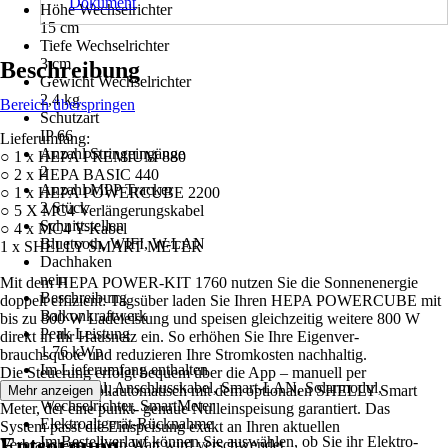
Dokument
Höhe Wechselrichter
15 cm
Tiefe Wechselrichter
3 cm
Beschreibung
Gewicht Wechselrichter
2,4 kg
Bereich überspringen
Schutzart
IP 66
Lieferumfang:
Anzahl Stringeingänge
○ 1 x HEPA PREMIUM 880
2
○ 2 x HEPA BASIC 440
Anzahl MPP Tracker
○ 1 x HEPA POWERCUBE 2200
2 Stück
○ 5 X MC4 Verlängerungskabel
Schnittstellen
○ 4 x MC4 Y-Kabel
Bluetooth, WIFI, W-LAN
1 x SHELLY SMART METER
Dachhaken
nein
Mit dem HEPA POWER-KIT 1760 nutzen Sie die Sonnenenergie
Beschreibung
doppelt effizient: Tagsüber laden Sie Ihren HEPA POWERCUBE mit
Balkonkraftwerk
bis zu 800 W Ladeleistung und speisen gleichzeitig weitere 800 W
Peak Leistung
direkt in Ihr Hausnetz ein. So erhöhen Sie Ihre Eigenver-
1,76 kWp
brauchsquote und reduzieren Ihre Stromkosten nachhaltig.
Im Lieferumfang enthalten
Die Steuerung erfolgt bequem über die App – manuell per
PV-Modul, Anschlusskabel, Smart-LAN, Solarmodul,
Zeitplan oder vollautomatisch mit dem optionalen SHELLY Smart
Mehr anzeigen
Wechselrichter, SmartMeter
Meter, der eine punkt- genaue Nulleinspeisung garantiert. Das
Elektroaltgerät-Rücknahme
System passt die Einspeisung exakt an Ihren aktuellen
Entsorgung
Im Bestellverlauf können Sie auswählen, ob Sie ihr Elektro-
Verbrauch an – kein Watt wird verschwendet.