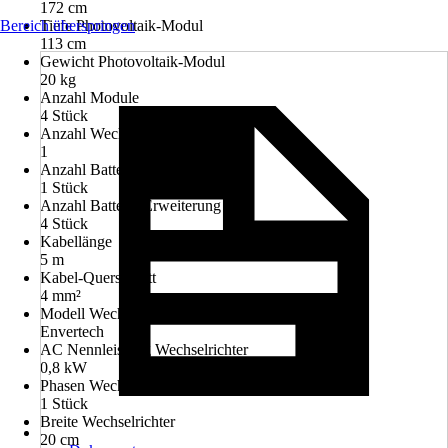
172 cm
Bereich überspringen
Tiefe Photovoltaik-Modul
113 cm
Gewicht Photovoltaik-Modul
20 kg
Anzahl Module
4 Stück
Anzahl Wechselrichter
1
Anzahl Batterie Basis
1 Stück
Anzahl Batterie Erweiterung
4 Stück
Kabellänge
5 m
Kabel-Querschnitt
4 mm²
Modell Wechselrichter
Envertech
AC Nennleistung Wechselrichter
0,8 kW
Phasen Wechselrichter
1 Stück
Breite Wechselrichter
20 cm