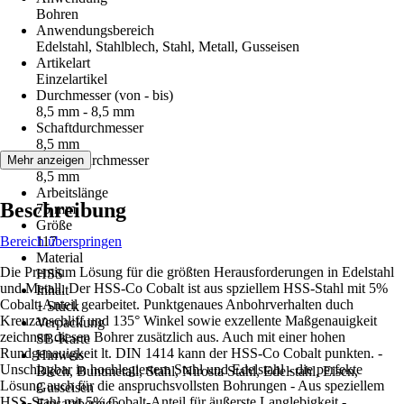
Bohren
Anwendungsbereich
Edelstahl, Stahlblech, Stahl, Metall, Gusseisen
Artikelart
Einzelartikel
Durchmesser (von - bis)
8,5 mm - 8,5 mm
Schaftdurchmesser
8,5 mm
Arbeitsdurchmesser
Mehr anzeigen
8,5 mm
Arbeitslänge
Beschreibung
75 mm
Größe
Bereich überspringen
117
Material
Die Premium Lösung für die größten Herausforderungen in Edelstahl
HSS
und Metall. Der HSS-Co Cobalt ist aus spziellem HSS-Stahl mit 5%
Inhalt
Cobalt-Anteil gearbeitet. Punktgenaues Anbohrverhalten duch
1 Stück
Kreuzanschliff und 135° Winkel sowie exzellente Maßgenauigkeit
Verpackung
zeichnen diesen Bohrer zusätzlich aus. Auch mit einer hohen
SB-Karte
Rundgenauigkeit lt. DIN 1414 kann der HSS-Co Cobalt punkten. -
Hinweis
Unschlagbar in hochlegiertem Stahl und Edelstahl - die perfekte
Blech, Buntmetall, Stahl, Nirosta Stahl, Edelstahl, Eisen,
Lösung auch für die anspruchsvollsten Bohrungen - Aus speziellem
Gusseisen
HSS-Stahl mit 5% Cobalt-Anteil für äußerste Langlebigkeit -
Einsatzbereich