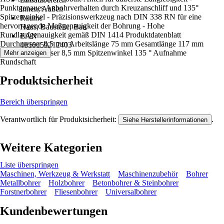
Punktgenaues Anbohrverhalten durch Kreuzanschliff und 135°
Innen, Außen
Spitzenwinkel - Präzisionswerkzeug nach DIN 338 RN für eine
Räume
hervorragende Maßgenauigkeit der Bohrung - Hohe
Haus, Baustelle, Bau
Rundlaufgenauigkeit gemäß DIN 1414 Produktdatenblatt
EAN
Durchmesser 8,5 mm Arbeitslänge 75 mm Gesamtlänge 117 mm
4010159212403
Schaftdurchmesser 8,5 mm Spitzenwinkel 135 ° Aufnahme
Mehr anzeigen
Rundschaft
Produktsicherheit
Bereich überspringen
Verantwortlich für Produktsicherheit:
.
Siehe Herstellerinformationen
Weitere Kategorien
Liste überspringen
Maschinen, Werkzeug & Werkstatt
Maschinenzubehör
Bohrer
Metallbohrer
Holzbohrer
Betonbohrer & Steinbohrer
Forstnerbohrer
Fliesenbohrer
Universalbohrer
Kundenbewertungen