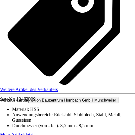
Weitere Artikel des Verkäufers
Art.-Nr.
12462009
Verkauf durch:
Union Bauzentrum Hornbach GmbH Münchweiler
Material
:
HSS
Anwendungsbereich
:
Edelstahl, Stahlblech, Stahl, Metall,
Gusseisen
Durchmesser (von - bis)
:
8,5 mm - 8,5 mm
Mehr Artikeldetails