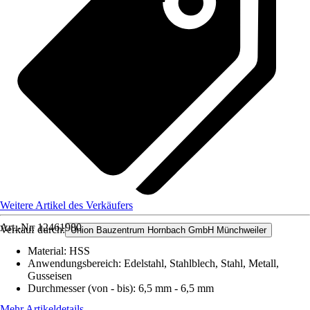
Weitere Artikel des Verkäufers
Art.-Nr.
12461980
Verkauf durch:
Union Bauzentrum Hornbach GmbH Münchweiler
Material
:
HSS
Anwendungsbereich
:
Edelstahl, Stahlblech, Stahl, Metall,
Gusseisen
Durchmesser (von - bis)
:
6,5 mm - 6,5 mm
Mehr Artikeldetails