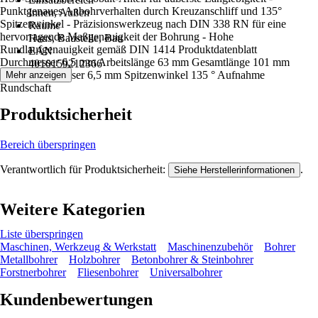
Punktgenaues Anbohrverhalten durch Kreuzanschliff und 135°
Innen, Außen
Spitzenwinkel - Präzisionswerkzeug nach DIN 338 RN für eine
Räume
hervorragende Maßgenauigkeit der Bohrung - Hohe
Haus, Baustelle, Bau
Rundlaufgenauigkeit gemäß DIN 1414 Produktdatenblatt
EAN
Durchmesser 6,5 mm Arbeitslänge 63 mm Gesamtlänge 101 mm
4010159212366
Schaftdurchmesser 6,5 mm Spitzenwinkel 135 ° Aufnahme
Mehr anzeigen
Rundschaft
Produktsicherheit
Bereich überspringen
Verantwortlich für Produktsicherheit:
.
Siehe Herstellerinformationen
Weitere Kategorien
Liste überspringen
Maschinen, Werkzeug & Werkstatt
Maschinenzubehör
Bohrer
Metallbohrer
Holzbohrer
Betonbohrer & Steinbohrer
Forstnerbohrer
Fliesenbohrer
Universalbohrer
Kundenbewertungen