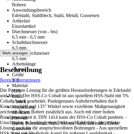
Bohren
Anwendungsbereich
Edelstahl, Stahlblech, Stahl, Metall, Gusseisen
Artikelart
Einzelartikel
Durchmesser (von - bis)
6,5 mm - 6,5 mm
Schaftdurchmesser
6,5 mm
Arbeitsdurchmesser
Mehr anzeigen
6,5 mm
Arbeitslänge
Beschreibung
63 mm
Größe
Bereich überspringen
101
Material
Die Premium Lösung für die größten Herausforderungen in Edelstahl
HSS
und Metall. Der HSS-Co Cobalt ist aus spziellem HSS-Stahl mit 5%
Inhalt
Cobalt-Anteil gearbeitet. Punktgenaues Anbohrverhalten duch
1 Stück
Kreuzanschliff und 135° Winkel sowie exzellente Maßgenauigkeit
Verpackung
zeichnen diesen Bohrer zusätzlich aus. Auch mit einer hohen
SB-Karte
Rundgenauigkeit lt. DIN 1414 kann der HSS-Co Cobalt punkten. -
Hinweis
Unschlagbar in hochlegiertem Stahl und Edelstahl - die perfekte
Blech, Buntmetall, Stahl, Nirosta Stahl, Edelstahl, Eisen,
Lösung auch für die anspruchsvollsten Bohrungen - Aus speziellem
Gusseisen
HSS-Stahl mit 5% Cobalt-Anteil für äußerste Langlebigkeit -
Einsatzbereich